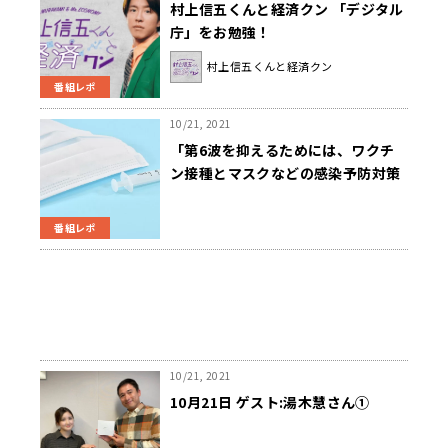
村上信五くんと経済クン 「デジタル
庁」をお勉強！
村上信五くんと経済クン
番組レポ
10/21, 2021
「第6波を抑えるためには、ワクチ
ン接種とマスクなどの感染予防対策
を」～ニュースワイドSAKIDORI!
番組レポ
10/21, 2021
10月21日 ゲスト:湯木慧さん①