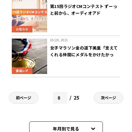
第15回ラジオCMコンテスト ずーっ
と前から、オーディオアド
お知らせ
10/20, 2021
女子マラソン金の道下美里「支えて
くれる仲間にメダルをかけたかっ
た」～ニュースワイドSAKIDORI!
番組レポ
25
前ページ
次ページ
年月別で見る