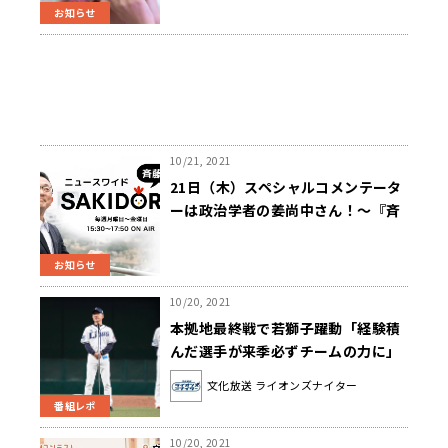
お知らせ
10/21, 2021
21日（木）スペシャルコメンテータ
ーは政治学者の姜尚中さん！～『斉
藤一美ニュースワイドＳＡＫＩＤＯ
ＲＩ』
お知らせ
10/20, 2021
本拠地最終戦で若獅子躍動「経験積
んだ選手が来季必ずチームの力に」
【#辻コメ】(ライオンズナイター)
文化放送 ライオンズナイター
番組レポ
10/20, 2021