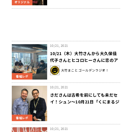
オリジナル
10/21, 2021
10/21（木）大竹さんから大久保佳
代子さんとヒコロヒーさんに恋のア
ドバイス！？
大竹まこと ゴールデンラジオ！
番組レポ
10/21, 2021
さださんは古希を前にしても未だセ
イ！シュン～10月21日「くにまるジ
ャパン極」
番組レポ
10/21, 2021