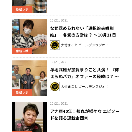
番組レポ
10/21, 2021
なぜ認められない「選択的夫婦別
姓」…各党の方針は？ 〜10月21日
「大竹まこと ゴールデンラジオ」
大竹まこと ゴールデンラジオ！
番組レポ
10/21, 2021
塚地武雅が加賀まりこと共演！ 『梅
切らぬバカ』オファーの経緯は？ 〜
10月21日「大竹まこと ゴールデン
大竹まこと ゴールデンラジオ！
ラジオ」
番組レポ
10/21, 2021
アナ歴40年！邦丸が様々な エピソー
ドを語る連載企画⑭