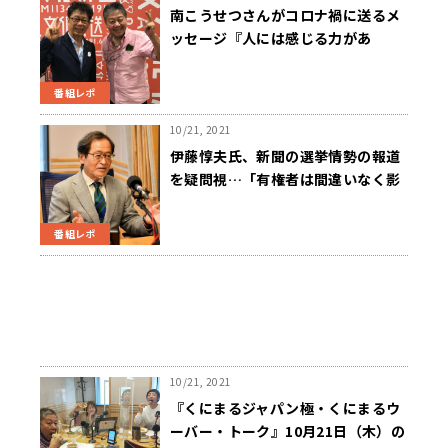
南こうせつさんがコロナ禍に送るメ
ッセージ『人には感じる力があ
る！』～10月21日「くにまるジャパ
ン極」
番組レポ
10/21, 2021
伊藤惇夫氏、新聞の選挙情勢の報道
を疑問視…「有権者は間違いなく影
響を受ける」 10月21日「くにまる
ジャパン極」
番組レポ
10/21, 2021
『くにまるジャパン極・くにまるウ
ーバー・トーク』10月21日（木）の