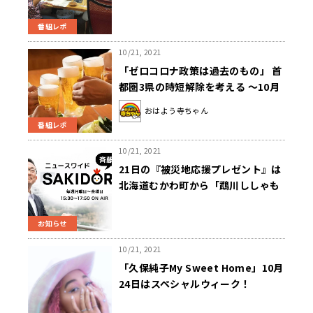
お客様：桂三四郎さん
番組レポ
10/21, 2021
「ゼロコロナ政策は過去のもの」 首
都圏3県の時短解除を考える ～10月
21日「おはよう寺ちゃん」
おはよう寺ちゃん
番組レポ
10/21, 2021
21日の『被災地応援プレゼント』は
北海道むかわ町から「鵡川ししゃも
と和牛ハンバーグ」詰合せ～斉藤一
美ニュースワイドSAKIDORI
お知らせ
10/21, 2021
「久保純子My Sweet Home」10月
24日はスペシャルウィーク！