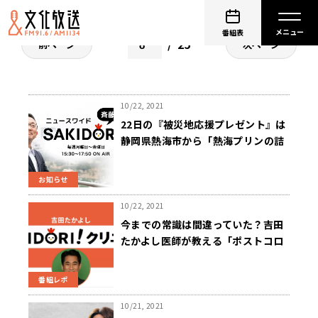
番組表
25
前ページ
次ページ
10/22, 2021
22日の『被災地応援プレゼント』は
静岡県熱海市から「熱海プリンの詰
合せ」～「斉藤一美ニュースワイド
ＳＡＫＩＤＯＲＩ」
お知らせ
10/22, 2021
今までの常識は間違っていた？吉田
たかよし医師が教える「ポストコロ
ナ時代の健康ダイエット」とは？
番組レポ
10/21, 2021