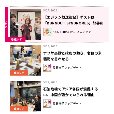
5/27, 2026
【エジソン放送後記】ゲストは
「BURNOUT SYNDROMES」熊谷和
海、 「ビバラッシュ」るいまる＆幸
A&G TRIBAL RADIO エジソン
村 2026年5月23日放送回
番組レポ
5/25, 2026
ナフサ高騰と政府の動き、令和の米
騒動を思わせる
長野智子アップデート
番組レポ
5/22, 2026
石油危機でアジア各国が混乱する
中、中国が強かでいられる理由
長野智子アップデート
番組レポ