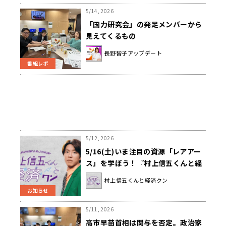
5/14, 2026
「国力研究会」の発足メンバーから
見えてくるもの
長野智子アップデート
番組レポ
5/12, 2026
5/16(土)いま注目の資源「レアアー
ス」を学ぼう！『村上信五くんと経
済クン』
村上信五くんと経済クン
お知らせ
5/11, 2026
高市早苗首相は関与を否定。政治家