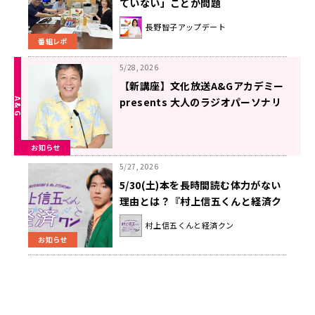
ていない」ことが問題
長野智子アップデート
番組レポ
5/28, 2026
【新講座】文化放送A&Gアカデミー
presents 大人のラジオパーソナリ
ティスクール“ラジオ好きの大
人”へ。
お知らせ
5/27, 2026
5/30(土)本を長時間読む体力がない
理由とは？『村上信五くんと経済ク
ン』
村上信五くんと経済クン
お知らせ