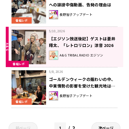
への誹謗中傷動画、告発の理由は
「仲間割れ」か
長野智子アップデート
番組レポ
5/10, 2026
【エジソン放送後記】ゲストは蒼井
翔太、「レトロリロン」涼音 2026
年5月9日放送回
A&G TRIBAL RADIO エジソン
番組レポ
5/8, 2026
ゴールデンウィークの賑わいの中、
中東情勢の影響を受けた観光地は…
長野智子アップデート
番組レポ
2
前ページ
次ページ