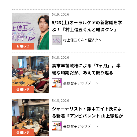
5/19, 2026
5/23(土)オーラルケアの新常識を学
ぶ！『村上信五くんと経済クン』
村上信五くんと経済クン
お知らせ
5/18, 2026
高市早苗政権による「7ヶ月」。半
端な時期だが、あえて振り返る
長野智子アップデート
番組レポ
5/15, 2026
ジャーナリスト・鈴木エイト氏によ
る新著『アンビバレント 山上徹也が
私だけに明かした謎の核心』を紹介
長野智子アップデート
番組レポ