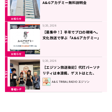
A&Gアカデミー無料説明会
お知らせ
5/20, 2026
【募集中！】半年でプロの現場へ。
文化放送で学ぶ「A&Gアカデミー」
第42期生募集！
お知らせ
5/20, 2026
【エジソン放送後記】代打パーソナ
リティは本渡楓、ゲストはとた、
「トゲナシトゲアリ」理名＆夕莉、
A&G TRIBAL RADIO エジソン
2026年5月16日放送回
番組レポ