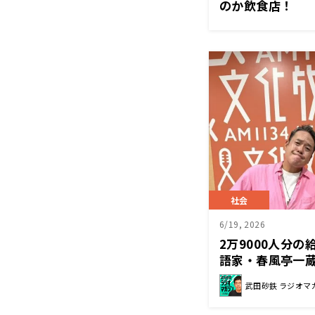
のか飲食店！
社会
6/19, 2026
2万9000人分
語家・春風亭一
よ」
武田砂鉄 ラジオマ