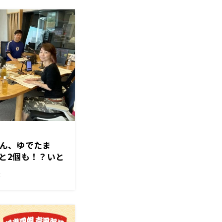
さん、ゆでたま
と2個も！？いと
ブでバランスボ
！
さんも号泣！？