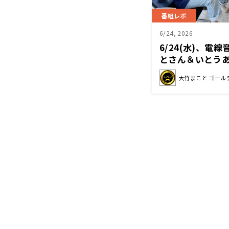
番組レポ
6/24, 2026
6/24(水)、電
とさん＆いとう
妹江里子さん＆
大竹まこと ゴール
タジオはカオス