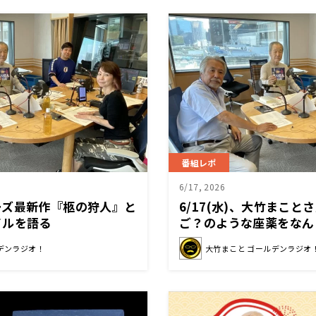
番組レポ
6/17, 2026
ーズ最新作『柩の狩人』と
6/17(水)、大竹まこと
イルを語る
ご？のような座薬をなん
うあさこさんは単独ライ
デンラジオ！
大竹まこと ゴールデンラジオ
ードに挑戦…かたせ梨乃