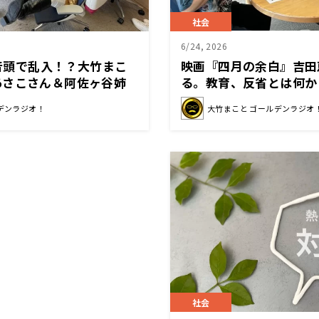
社会
6/24, 2026
線音頭で乱入！？大竹まこ
映画『四月の余白』吉田
あさこさん＆阿佐ヶ谷姉
る。教育、反省とは何か
水谷加奈さんが大暴れでス
デンラジオ！
大竹まこと ゴールデンラジオ
に！？
社会