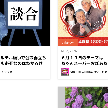
お知らせ
6/12, 2026
カルテル疑いで公取委立ち
６月１３日のテーマは「
者も必死なのはわかるけ
ちゃんスーパーおばあち
てもらいたい」
る。
デンラジオ！
伊東四朗 吉田照美 親父・熱愛