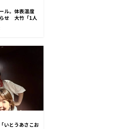
ール。体表温度
らせ 大竹「1人
の目安になる」
！
「いとうあさこお