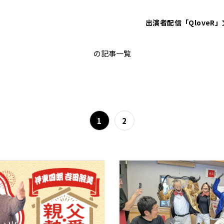
出演者
配信「QloveR」
水谷加奈
の記事一覧
1
2