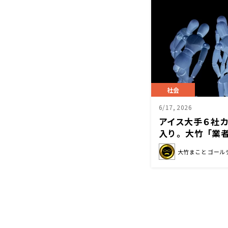
社会
6/17, 2026
アイス大手６社
入り。大竹「業
ど各社で努力し
大竹まこと ゴール