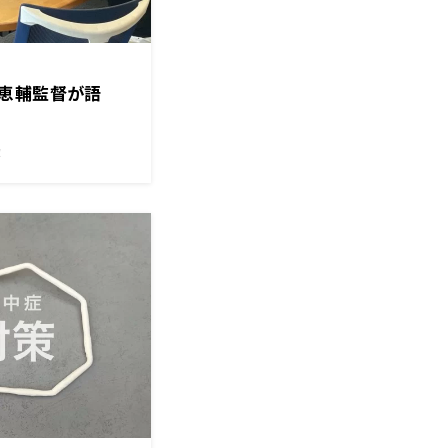
恵輔監督が語
！