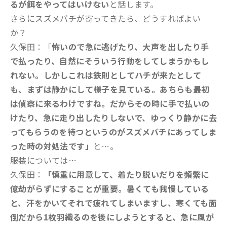
るが餌をやってはいけない
と話します。
さらにスズメバチが寄ってきたら、どうすればよい
か？
久保田：「
怖いので急に逃げたり、大声を出したり手
で払ったり、自然にそういう行動をしてしまうかもし
れない。しかしこれは鉄則としてハチが来たとして
も、まずは静かにして様子を見ている。あちらも最初
は偵察に来るわけですね。だからその時に手で払いの
けたり、急に走り出したりしないで、ゆっくり静かに去
ってもらうのを待つというのがスズメバチにあってしま
った時の対処法です」
と…。
服装については…
久保田：
「慎重に用意して、着たり脱いだりを頻繁に
億劫がらずにすることが重要。暑くても我慢している
と、汗をかいてそれで疲れてしまいますし、寒くても面
倒だから1枚羽織るのを後にしようとすると、急に風が