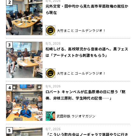
8/6, 2026
元外交官・田中均から見た高市早苗政権の就任か
ら現在
大竹まこと ゴールデンラジオ！
8/5, 2026
松崎しげる、高校球児から音楽の道へ。黒フェス
は「アーティストから刺激をもらう」
大竹まこと ゴールデンラジオ！
8/6, 2026
ロバート キャンベルが広島原爆の日に想う「黙
祷、非核三原則、学生時代の記憶……」
武田砂鉄 ラジオマガジン
8/7, 2026
「こういう町内会はノーギャラで落語やりに行き