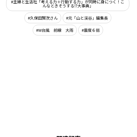
主婦と生活社「考える力＋行動する力」が同時に身につく！こ
んなときそうする⁉大事典」
久保田賢次さん
元「山と渓谷」編集長
W台風 前線 大雨
震度６弱