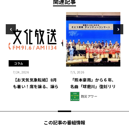
関連記事
コラム
7/24, 2026
7/5, 2026
…
【お天気気象転結】8月
「熊本豪雨」から６年、
・
も暑い！席を譲る、譲ら
名曲「球磨川」復刻リリ
れる
ース
防災アワー
この記事の番組情報