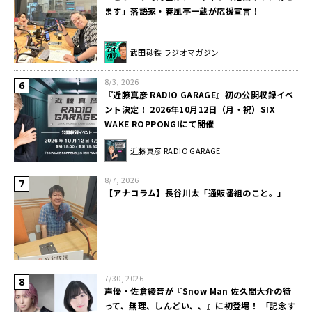
ます」落語家・春風亭一蔵が応援宣言！
武田砂鉄 ラジオマガジン
8/3, 2026
『近藤真彦 RADIO GARAGE』初の公開収録イベ
ント決定！ 2026年10月12日（月・祝）SIX
WAKE ROPPONGIにて開催
近藤真彦 RADIO GARAGE
8/7, 2026
【アナコラム】長谷川太「通販番組のこと。」
7/30, 2026
声優・佐倉綾音が『Snow Man 佐久間大介の待
って、無理、しんどい、、』に初登場！ 「記念す