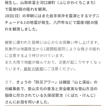
発生し、山梨県富士河口湖町（ふじかわぐちこまち）
で震度6弱の揺れを観測。
28日(日）の早朝にはまた岩手県沖を震源とするマグニ
チュード6.1の地震が発生、八戸市などで震度5弱の揺
れを観測しました。
被害に遭われた皆様には心からお見舞い申し上げます。
気象庁は地震発生から1週間程度同じような強さの揺れ
に注意するよう呼びかけています。
また大雨で地盤が緩んでおり、災害が起こりやすくなっ
ています。
最新の情報
にご注意ください。
さて、
きょうの「防災アワー」は雑誌『山と溪谷』の
元編集長で、登山文化の普及と安全確実な登山方法の
指導に尽力されている久保田賢次（くぼた・けんじ）
さんにお話を伺いました。