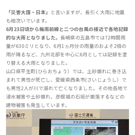
「災害大国・日本」
と言いますが、長引く大雨に地震
も相次いでいます。
6月23日頃から梅雨前線と二つの台風の接近で各地記録
的な大雨となりました。
長崎県の五島市では72時間雨
量が630ミリとなり、6月1ヵ月分の雨量のおよそ2倍の
雨が降るなど、九州北部を中心に6月としては記録を塗
り替える大雨となりました。
山口県平生町(ひらおちょう）では、土砂崩れに巻き込
まれて男性が死亡し、愛媛県西条市(さいじょうし）で
も男性2人が川で溺れて亡くなりました。その他各地で
浸水被害や土砂崩れ、彦根城の石垣が崩落するなどの
建物被害も発生しています。