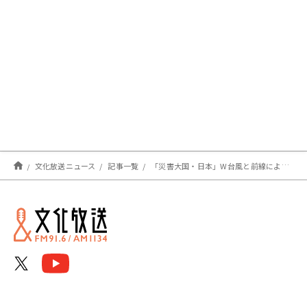
文化放送ニュース
記事一覧
「災害大国・日本」W台風と前線による大雨、さらに震度6強・6弱の地震も相次ぐ…