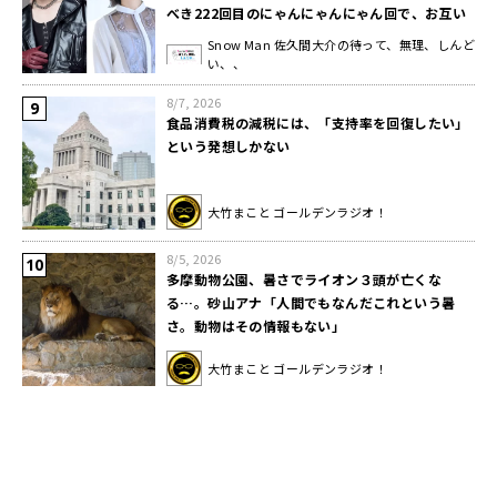
べき222回目のにゃんにゃんにゃん回で、お互い
ねこが好きなのに…」
Snow Man 佐久間大介の待って、無理、しんど
い、、
8/7, 2026
食品消費税の減税には、「支持率を回復したい」
という発想しかない
大竹まこと ゴールデンラジオ！
8/5, 2026
多摩動物公園、暑さでライオン３頭が亡くな
る…。砂山アナ「人間でもなんだこれという暑
さ。動物はその情報もない」
大竹まこと ゴールデンラジオ！