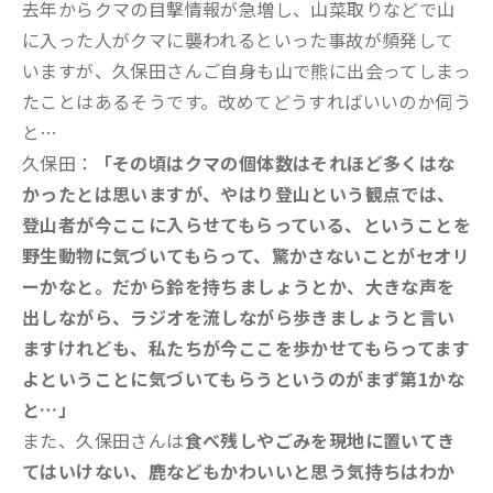
去年からクマの目撃情報が急増し、山菜取りなどで山
に入った人がクマに襲われるといった事故が頻発して
いますが、久保田さんご自身も山で熊に出会ってしまっ
たことはあるそうです。改めてどうすればいいのか伺う
と…
久保田：
「その頃はクマの個体数はそれほど多くはな
かったとは思いますが、やはり登山という観点では、
登山者が今ここに入らせてもらっている、ということを
野生動物に気づいてもらって、驚かさないことがセオリ
ーかなと。だから鈴を持ちましょうとか、大きな声を
出しながら、ラジオを流しながら歩きましょうと言い
ますけれども、私たちが今ここを歩かせてもらってます
よということに気づいてもらうというのがまず第1かな
と…」
また、久保田さんは
食べ残しやごみを現地に置いてき
てはいけない、鹿などもかわいいと思う気持ちはわか