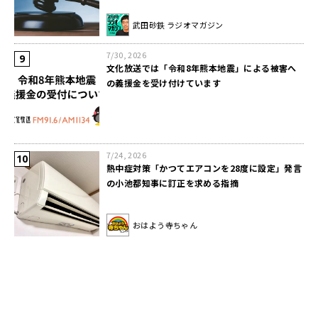
武田砂鉄 ラジオマガジン
7/30, 2026
文化放送では「令和8年熊本地震」による被害へ
の義援金を受け付けています
7/24, 2026
熱中症対策「かつてエアコンを28度に設定」発言
の小池都知事に訂正を求める指摘
おはよう寺ちゃん