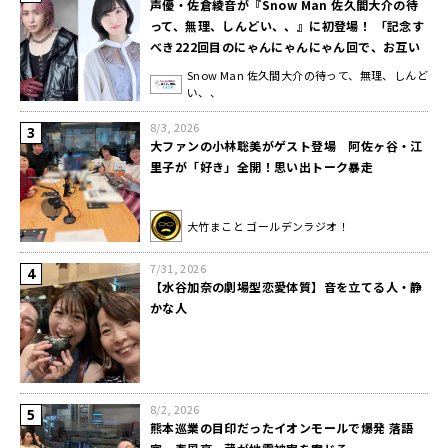
声優・佐倉綾音が『Snow Man 佐久間大介の待
って、無理、しんどい、、』に初登場！ 「記念す
べき222回目のにゃんにゃんにゃん回で、お互い
ねこが好きなのに…」
Snow Man 佐久間大介の待って、無理、しんど
い、、
8/3, 2026
大ファンの小林聡美がゲスト登場 阿佐ヶ谷・江
里子が「好き」全開！思い出トーク暴走
大竹まこと ゴールデンラジオ！
7/31, 2026
【水谷加奈の劇場型恋愛体質】音を立てる人・静
かな人
8/2, 2026
熊本巡業の目印だったイオンモールで爆発 落語