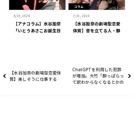
コラム
6/19, 2026
7/31, 2026
現
【アナコラム】水谷加奈
【水谷加奈の劇場型恋愛
「いとうあさこお誕生日
体質】音を立てる人・静
会」
かな人
ChatGPTを利用した犯罪
【水谷加奈の劇場型恋愛体
が増加。大竹「酔っぱらっ
質】楽しそうに仕事する
て訳わからなくなるとかの
番組はChatGPTにはでき
ない」