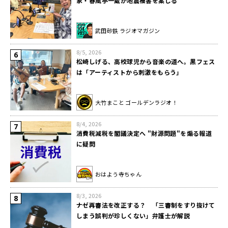
家・春風亭一蔵が地震被害を案じる
武田砂鉄 ラジオマガジン
8/5, 2026
松崎しげる、高校球児から音楽の道へ。黒フェス
は「アーティストから刺激をもらう」
大竹まこと ゴールデンラジオ！
8/4, 2026
消費税減税を閣議決定へ "財源問題"を煽る報道
に疑問
おはよう寺ちゃん
8/3, 2026
ナゼ再審法を改正する？ 「三審制をすり抜けて
しまう誤判が珍しくない」弁護士が解説