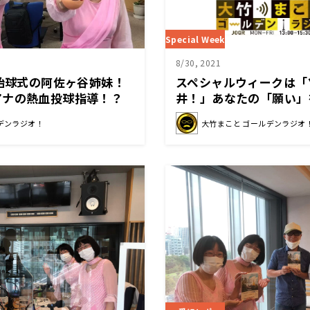
Special Week
8/30, 2021
日始球式の阿佐ヶ谷姉妹！
スペシャルウィークは「
アナの熱血投球指導！？
井！」あなたの「願い」
デンラジオ！
大竹まこと ゴールデンラジオ