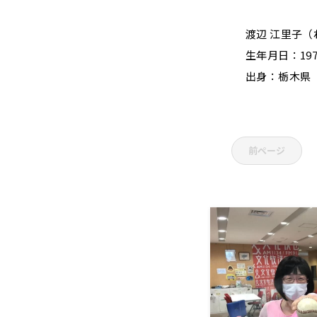
渡辺 江里子（
生年月日：197
出身：栃木県
前ページ