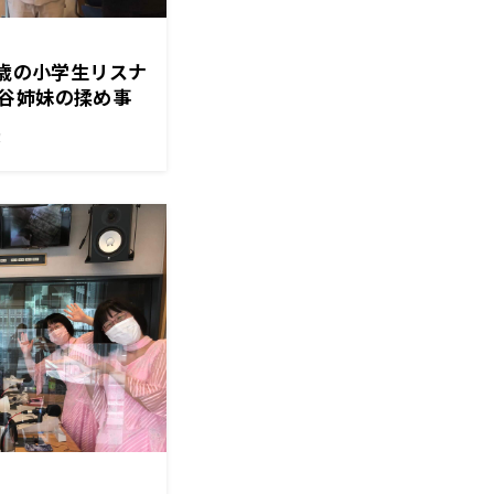
8歳の小学生リスナ
谷姉妹の揉め事
！