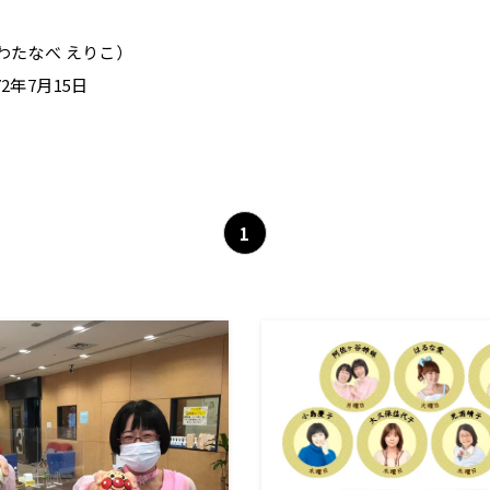
わたなべ えりこ）
2年7月15日
1