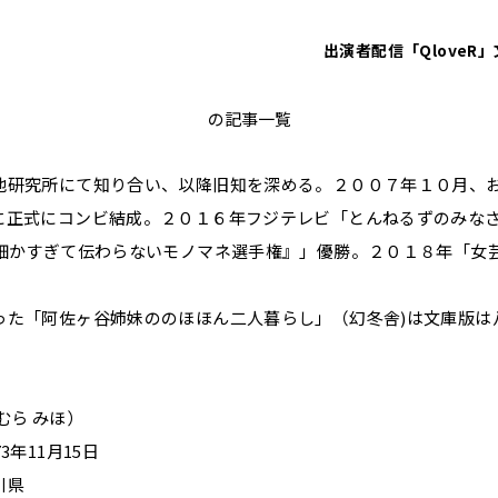
出演者
配信「QloveR」
阿佐ヶ谷姉妹
の記事一覧
池研究所にて知り合い、以降旧知を深める。２００７年１０月、
に正式にコンビ結成。２０１６年フジテレビ「とんねるずのみな
回細かすぎて伝わらないモノマネ選手権』」優勝。２０１８年「女芸人
。
った「阿佐ヶ谷姉妹ののほほん二人暮らし」（幻冬舎)は文庫版は
むら みほ）
3年11月15日
川県