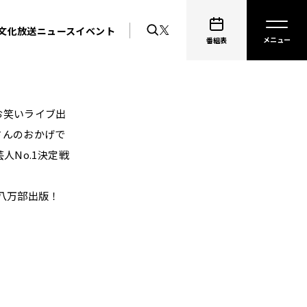
文化放送ニュース
イベント
番組表
お笑いライブ出
さんのおかげで
No.1決定戦
八万部出版！