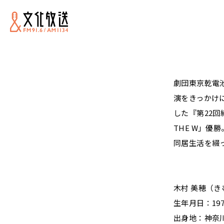
劇団東京乾電
演をきっかけ
した『第22
THE W」優勝
同居生活を綴
木村 美穂（き
生年月日：197
出身地：神奈