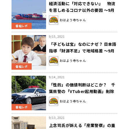
経済活動に「対応できない」 物流
を苦しめるコロナ以外の要因 ～9月
16日「おはよう寺ちゃん」
おはよう寺ちゃん
番組レポ
9/15, 2021
「子どもは宝」なのにナゼ？ 日本語
指導「財源不足」で地域格差 ～9月
15日「おはよう寺ちゃん」
おはよう寺ちゃん
番組レポ
9/14, 2021
「性的」の価値判断はどこか？ 千
葉県警の「VTuber起用動画」削除
を考える ～9月14日「おはよう寺ち
おはよう寺ちゃん
ゃん」
番組レポ
9/13, 2021
上念司氏が訴える「産業警察」の重