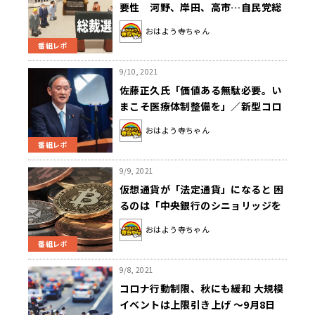
要性 河野、岸田、高市…自民党総
裁選3氏、最も安全保障寄りなの
おはよう寺ちゃん
は？ ～9月13日「おはよう寺ちゃ
番組レポ
ん」
9/10, 2021
佐藤正久氏「価値ある無駄必要。い
まこそ医療体制整備を」／新型コロ
ナ ～9月10日「おはよう寺ちゃん」
おはよう寺ちゃん
番組レポ
9/9, 2021
仮想通貨が「法定通貨」になると 困
るのは「中央銀行のシニョリッジを
奪う」～9月9日「おはよう寺ちゃ
おはよう寺ちゃん
ん」
番組レポ
9/8, 2021
コロナ行動制限、秋にも緩和 大規模
イベントは上限引き上げ ～9月8日