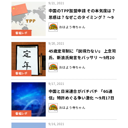
9/21, 2021
中国のTPP加盟申請 その本気度は？
思惑は？なぜこのタイミング？ ～9
月21日「おはよう寺ちゃん」
おはよう寺ちゃん
番組レポ
9/20, 2021
45歳定年制に「説得力ない」 上念司
氏、新浪氏発言をバッサリ ～9月20
日「おはよう寺ちゃん」
おはよう寺ちゃん
番組レポ
9/17, 2021
中国と日米連合がバチバチ 「6G通
信」特許めぐる争い激化 ～9月17日
「おはよう寺ちゃん」
おはよう寺ちゃん
番組レポ
9/16, 2021