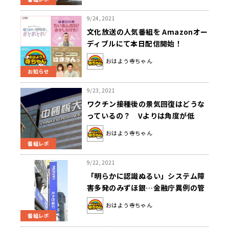
9/24, 2021
文化放送の人気番組を Amazonオー
ディブルにて本日配信開始！
おはよう寺ちゃん
お知らせ
9/23, 2021
ワクチン接種後の景気回復はどうな
っているの？ Vよりは角度が低
い？ 〜9月23日「おはよう寺ちゃ
おはよう寺ちゃん
ん」
番組レポ
9/22, 2021
「明らかに認識ぬるい」システム障
害多発のみずほ銀…金融庁異例の管
理命令 ～9月22日「おはよう寺ちゃ
おはよう寺ちゃん
ん」
番組レポ