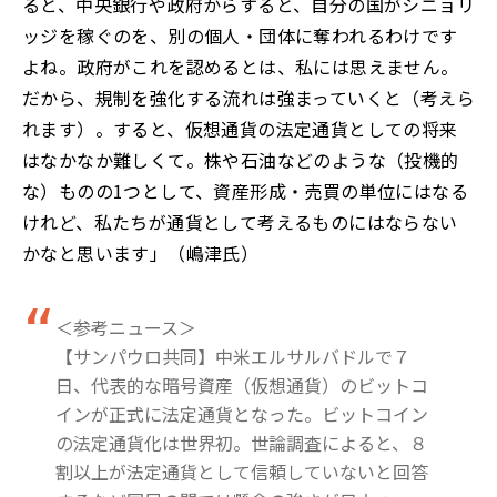
ると、中央銀行や政府からすると、自分の国がシニョリ
ッジを稼ぐのを、別の個人・団体に奪われるわけです
よね。政府がこれを認めるとは、私には思えません。
だから、規制を強化する流れは強まっていくと（考えら
れます）。すると、仮想通貨の法定通貨としての将来
はなかなか難しくて。株や石油などのような（投機的
な）ものの1つとして、資産形成・売買の単位にはなる
けれど、私たちが通貨として考えるものにはならない
かなと思います」（嶋津氏）
＜参考ニュース＞
【サンパウロ共同】中米エルサルバドルで７
日、代表的な暗号資産（仮想通貨）のビットコ
インが正式に法定通貨となった。ビットコイン
の法定通貨化は世界初。世論調査によると、８
割以上が法定通貨として信頼していないと回答