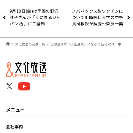
9月10日(金)は声優の野沢
ノババックス製ワクチンに
雅子さんが「くにまるジャ
ついて川崎医科大学の中野
パン 極」にご登場！
貴司教授が解説～斉藤一美
ニュースワイドSAKIDORI!
文化放送の記事一覧
仮想通貨が「法定通貨」になると 困るのは「中央銀行のシニョリッジを奪う」～9月9日「おはよう寺ちゃん」
メニュー
会社案内