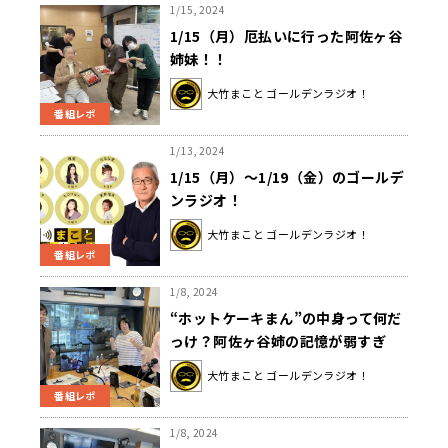
1/15, 2024
1/15（月）厄払いに行った阿佐ヶ谷
姉妹！！
大竹まこと ゴールデンラジオ！
番組レポ
1/13, 2024
1/15（月）～1/19（金）のゴールデ
ンラジオ！
大竹まこと ゴールデンラジオ！
番組レポ
1/8, 2024
“ホットケーキまん”の中身って何だ
っけ？阿佐ヶ谷姉の記憶が弱すぎ
る…中にホットケーキ？バター？正
大竹まこと ゴールデンラジオ！
解は？
番組レポ
1/8, 2024