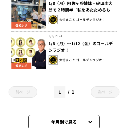
1/8（月）阿佐ヶ谷姉妹・砂山圭大
郎で２時間半「私をあたためるも
の」
大竹まこと ゴールデンラジオ！
番組レポ
1/6, 2024
1/8（月）～1/12（金）のゴールデ
ンラジオ！
大竹まこと ゴールデンラジオ！
番組レポ
1
前ページ
次ページ
年月別で見る