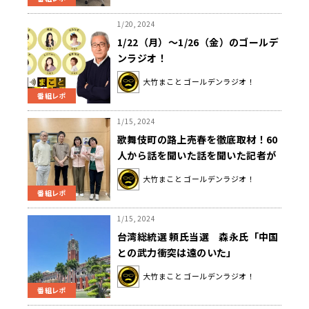
1/20, 2024
1/22（月）～1/26（金）のゴールデ
ンラジオ！
大竹まこと ゴールデンラジオ！
番組レポ
1/15, 2024
歌舞伎町の路上売春を徹底取材！60
人から話を聞いた話を聞いた記者が
明かす女性たちの事情とは？
大竹まこと ゴールデンラジオ！
番組レポ
1/15, 2024
台湾総統選 頼氏当選 森永氏「中国
との武力衝突は遠のいた」
大竹まこと ゴールデンラジオ！
番組レポ