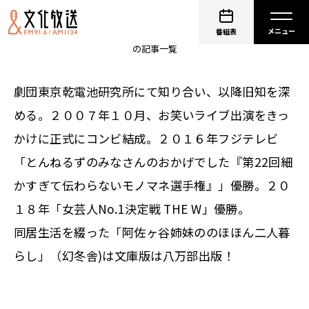
阿佐ヶ谷姉妹
番組表
の記事一覧
劇団東京乾電池研究所にて知り合い、以降旧知を深
める。２００７年１０月、お笑いライブ出演をきっ
かけに正式にコンビ結成。２０１６年フジテレビ
「とんねるずのみなさんのおかげでした『第22回細
かすぎて伝わらないモノマネ選手権』」優勝。２０
１８年「女芸人No.1決定戦 THE W」優勝。
同居生活を綴った「阿佐ヶ谷姉妹ののほほん二人暮
らし」（幻冬舎)は文庫版は八万部出版！