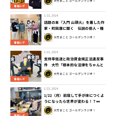
大竹まこと ゴールデンラジオ！
番組レポ
1/22, 2024
話題の本『入門 山頭火』を著した作
家・町田康に聞く 伝説の俳人・種
田山頭火とは？
大竹まこと ゴールデンラジオ！
番組レポ
1/22, 2024
支持率低迷と政治資金規正法違反事
件 大竹「根本的な法律をちゃんと
作らないとダメですよね」
大竹まこと ゴールデンラジオ！
番組レポ
1/22, 2024
1/22（月）前屈して手が床につくよ
うになったら世界が変わる！？👀
大竹まこと ゴールデンラジオ！
番組レポ