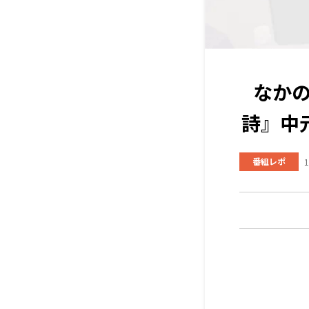
なかの
詩』中
番組レポ
1