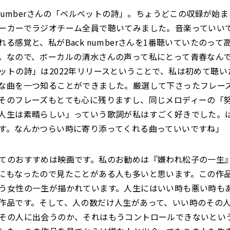
k numberさんの「ベルベットの詩」。ちょうどこの収録が始
ーカーでラジオチーム全員で聴いてみました。音楽っていい
る感覚と、私がBack numberさんを1番聴いていたのって
。なので、ボーカルの清水さんの声って私にとって青春なん
ットの詩」は2022年リリースということで、私は初めて聴い
な曲を一つ知ることができました。厳選して下さったフレー
そのフレーズもとても心に残りますし、同じメロディーの「
人生は素晴らしい」っていう歌詞が私はすごく好きでした。
す。なんかつらい時に寄り添ってくれる曲っていいですね」
てのおすすめは映画です。私のお勧めは『嫌われ松子の一生
にもなったので見たことがある人も多いと思います。この作
う女性の一生が描かれています。人生にはいい時も悪い時も
作品です。そして、人の数だけ人生があって、いい時のその
その人に出会うのか、それはもうコントロールできないとい