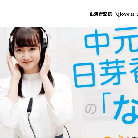
出演者
配信「QloveR」