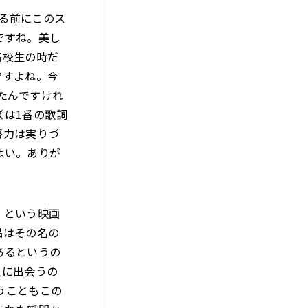
まる前にこのス
ですね。美し
高校生の時だ
ですよね。今
たんですけれ
ズは1番の歌詞
努力は実りづ
はい。ありが
』という映画
品はその名の
あるというの
人に出会うの
うこともこの