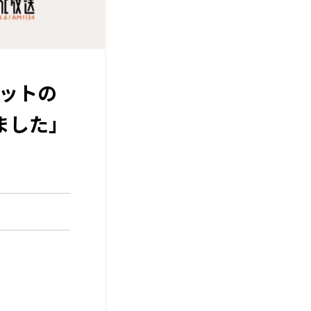
ベットの
ました」