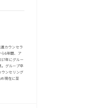
推進カウンセラ
から6年間、ア
17年にグルー
意。グループ卒
カウンセリング
始め現在に至