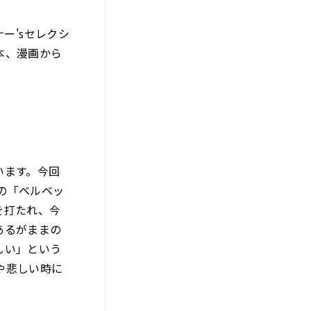
ー'sセレクシ
本、漫画から
います。今回
んの「ベルベッ
を打たれ、今
あるがままの
しい」という
や悲しい時に