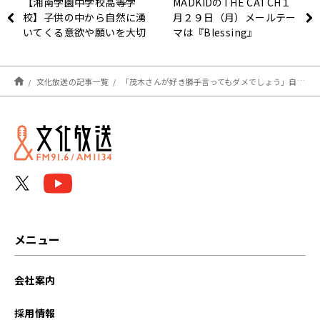
【湘南学園中学校高等学
MADKIDのTHE CATCH１
校】子供の中から自然に湧
月２９日（月）メールテー
いてくる意欲や願いを大切
マは『Blessing』
にする 伊藤 眞哉校長先
生
文化放送の記事一覧
「茂木さんが好き勝手言ってもダメでしょう」自民党茂木派から退会者相次ぐ 原因と今後を分析
メニュー
会社案内
採用情報