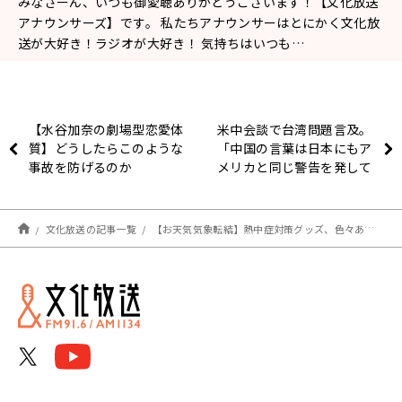
みなさーん、いつも御愛聴ありがとうございます！【文化放送
アナウンサーズ】です。 私たちアナウンサーはとにかく文化放
送が大好き！ラジオが大好き！ 気持ちはいつも…
【水谷加奈の劇場型恋愛体
米中会談で台湾問題言及。
質】どうしたらこのような
「中国の言葉は日本にもア
事故を防げるのか
メリカと同じ警告を発して
るんじゃないかな」
文化放送の記事一覧
【お天気気象転結】熱中症対策グッズ、色々あります