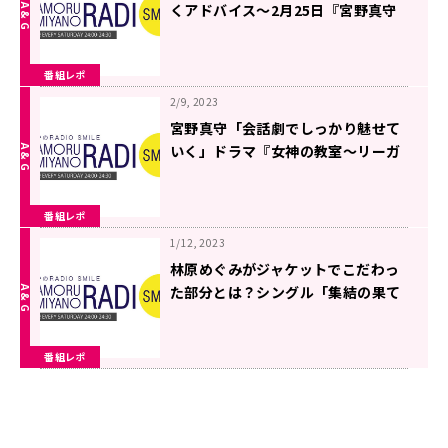
くアドバイス〜2月25日『宮野真守
のRADIO SMILE』
番組レポ
2/9, 2023
宮野真守「会話劇でしっかり魅せて
いく」ドラマ『女神の教室〜リーガ
ル青春白書〜』が持つ魅力を語る〜
1月28日『宮野真守のRADIO
番組レポ
SMILE』
1/12, 2023
林原めぐみがジャケットでこだわっ
た部分とは？シングル「集結の果て
に」を語る〜12月17日『宮野真守の
RADIO SMILE』
番組レポ