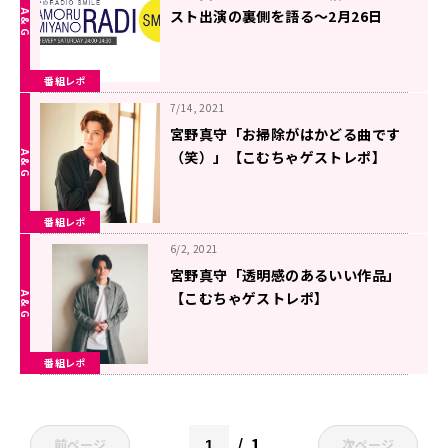
スト出演の裏側を語る〜2月26日
「宮野真守のRADIO SMILE」
番組レポ
7/14, 2021
宮野真守「お掃除がはかどる曲です
（笑）」【こむちゃゲストレポ】
番組レポ
6/2, 2021
宮野真守「透明感のあるいい作品」
【こむちゃゲストレポ】
番組レポ
1
前ページ
次ページ