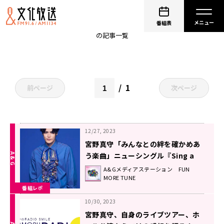
宮野真守のRADIO SMILE
番組表
の記事一覧
1
前ページ
次ページ
12/27, 2023
宮野真守「みんなとの絆を確かめあ
う楽曲」ニューシングル『Sing a
song together』に込めた想い！
A&Gメディアステーション FUN
MORE TUNE
番組レポ
10/30, 2023
宮野真守、自身のライブツアー、ホ