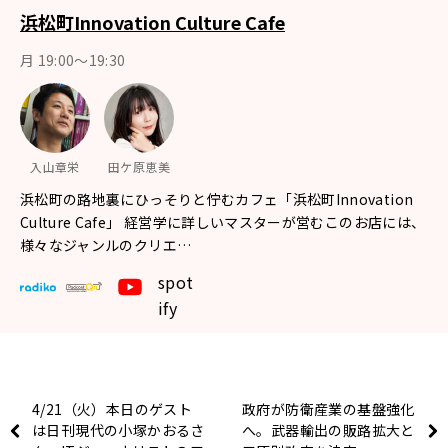
浜松町Innovation Culture Cafe
月 19:00～19:30
入山章栄
田ケ原恵美
浜松町の路地裏にひっそりと佇むカフェ「浜松町Innovation
Culture Cafe」 経営学に詳しいマスターが営むこのお店には、
様々なジャンルのクリエ…
spot
ify
4/21（火）本日のゲスト
政府が防衛産業の基盤強化
は日刊現代の小塚かおるさ
へ。武器輸出の販路拡大と