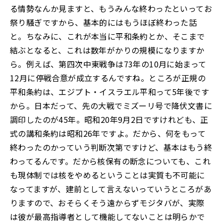
る情勢なんか見ますと、もうみんな終わったといってお
祭り騒ぎですから、基本的にはもうほぼ終わった話
と。ちなみに、これが本当に平和条約とか、そこまで
結ぶとなると、これは数年がかりの規模になりますか
ら。例えば、第四次中東戦争は73年の10月に始まって
12月に停戦合意が成立するんですね。ところが正規の
平和条約は、エジプト・イスラエル平和って5年後です
から。日本だって、先の大戦でミズーリ号で降伏文書に
調印したのが45年。昭和20年9月2日ですけれども、正
式の講和条約は昭和26年ですよ。だから、何をもって
終わったのかっていう判断次第ですけど、基本はもう終
わってるんです。だから核保有の断念についても、これ
も現体制では核をやめるということは実質も不可能に
なってますが、建前として言えないっていうところがあ
りますので、おそらくそう遠からずモジタバが、実際
は彼が最高指導者として機能してないことは明らかで