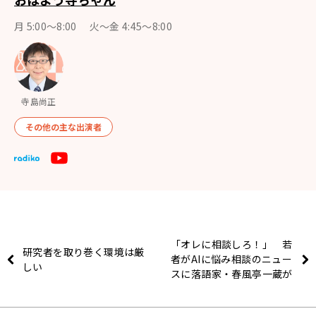
月 5:00～8:00 火～金 4:45～8:00
寺島尚正
その他の主な出演者
「オレに相談しろ！」 若
研究者を取り巻く環境は厳
者がAIに悩み相談のニュー
しい
スに落語家・春風亭一蔵が
吠える