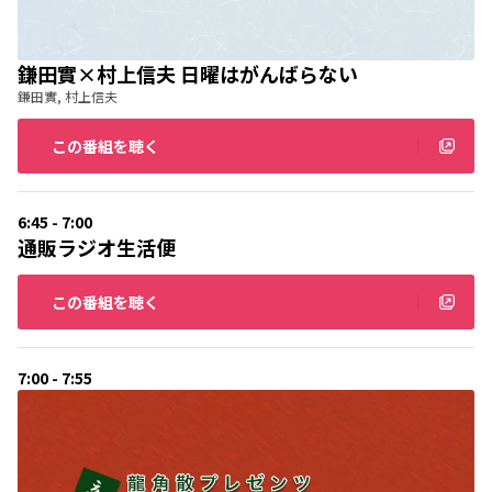
鎌田實×村上信夫 日曜はがんばらない
鎌田實, 村上信夫
この番組を聴く
6:45 - 7:00
通販ラジオ生活便
この番組を聴く
7:00 - 7:55