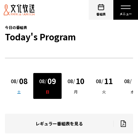
番組表
今日の番組表
Today's Program
08
09
10
11
1
08
/
08
/
08
/
08
/
08
/
土
日
月
火
水
レギュラー番組表を見る