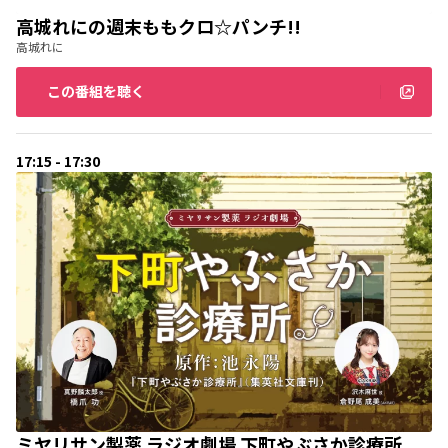
高城れにの週末ももクロ☆パンチ!!
高城れに
この番組を聴く
17:15 - 17:30
ミヤリサン製薬 ラジオ劇場 下町やぶさか診療所