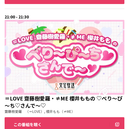
21:00 - 21:30
＝LOVE 齋藤樹愛羅・≠ME 櫻井ももの ♡べり～ぴ
～ち♡さんで～♡
齋藤樹愛羅 （＝LOVE）, 櫻井もも（≠ME）
この番組を聴く