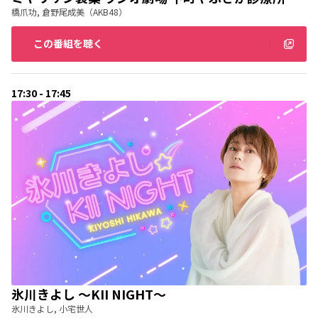
橋爪功, 倉野尾成美（AKB48）
この番組を聴く
17:30 - 17:45
氷川きよし 〜KII NIGHT〜
氷川きよし, 小宅世人