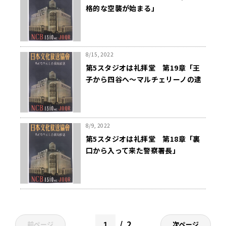
格的な空襲が始まる」
8/15, 2022
第5スタジオは礼拝堂 第19章「王
子から四谷へ〜マルチェリーノの逮
捕」
8/9, 2022
第5スタジオは礼拝堂 第18章「裏
口から入って来た警察署長」
2
前ページ
次ページ