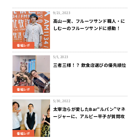
9/21, 2023
高山一実、フルーツサンド職人・に
しむーのフルーツサンドに感動！
番組レポ
5/5, 2023
三者三様！？ 飲食店選びの優先順位
番組レポ
5/30, 2022
太宰治らが愛したBar“ルパン”マネ
ージャーに、アルピー平子が質問攻
め「あちらの方に一杯って本当にあ
る？」
番組レポ