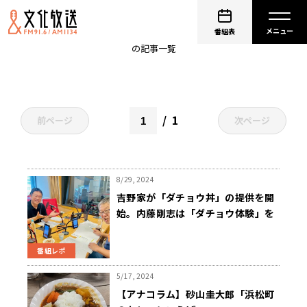
飲食店
番組表
の記事一覧
1
前ページ
次ページ
8/29, 2024
吉野家が「ダチョウ丼」の提供を開
始。内藤剛志は「ダチョウ体験」を
述懐！
番組レポ
5/17, 2024
【アナコラム】砂山圭大郎「浜松町