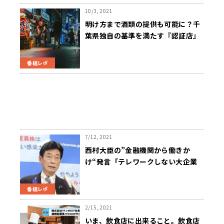
10/3, 2021
明け方まで酒類の提供も可能に？千
葉県独自の基準を満たす『認証店』
とは？～10月1日 斉藤一美ニュース
ワイドSAKIDORI！
番組レポ
7/12, 2021
西村大臣の”金融機関から働きか
け“発言「テレワークしない大企業
の融資から止めるべき」大谷昭宏氏
～７月12日「くにまるジャパン極」
番組レポ
2/15, 2021
いま、飲食店に出来ること。飲食店