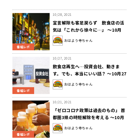
10/28, 2021
宣言解除も客足戻らず 飲食店の活
気は「これから徐々に…」 ～10月
28日「おはよう寺ちゃん」
おはよう寺ちゃん
番組レポ
10/27, 2021
飲食店再生へ…投資会社、動きま
す。でも、本当にいい話？ ～10月27
日「おはよう寺ちゃん」
おはよう寺ちゃん
番組レポ
10/21, 2021
「ゼロコロナ政策は過去のもの」 首
都圏3県の時短解除を考える ～10月
21日「おはよう寺ちゃん」
おはよう寺ちゃん
番組レポ