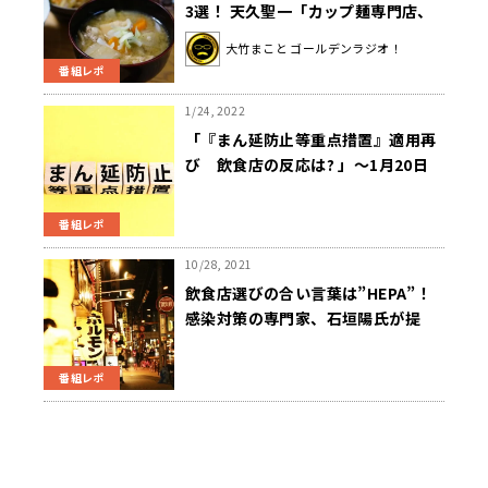
3選！ 天久聖一「カップ麺専門店、
豚汁と◯◯の店、お好み焼きと◯◯
大竹まこと ゴールデンラジオ！
の店」？
番組レポ
1/24, 2022
「『まん延防止等重点措置』適用再
び 飲食店の反応は? 」～1月20日
斉藤一美ニュースワイドSAKIDORI!
番組レポ
10/28, 2021
飲食店選びの合い言葉は”HEPA”！
感染対策の専門家、石垣陽氏が提
唱。～ニュースワイドSAKIDORI!
番組レポ