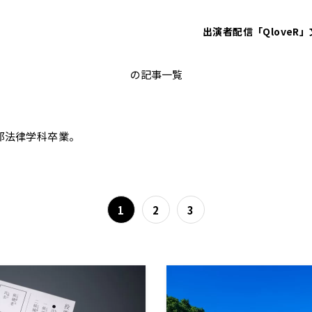
出演者
配信「QloveR」
上念司
の記事一覧
部法律学科卒業。
1
2
3