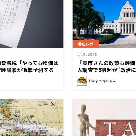
番組レポ
1/12, 2026
消費減税「やっても物価は
「高市さんの政策も評価
済評論家が衝撃予測する
人調査で5割超が“政治
おはよう寺ちゃん