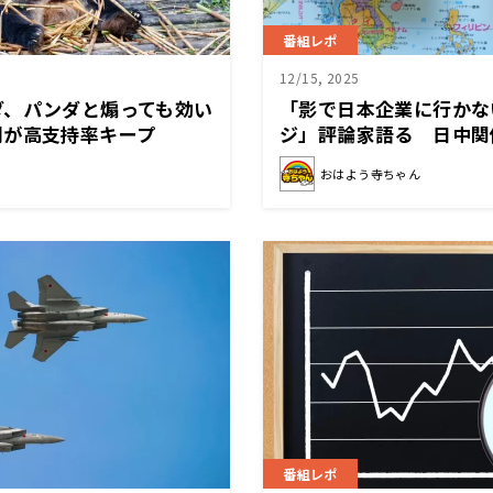
番組レポ
12/15, 2025
ダ、パンダと煽っても効い
「影で日本企業に行かな
閣が高支持率キープ
ジ」評論家語る 日中関
おはよう寺ちゃん
番組レポ