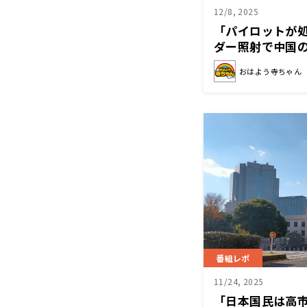
12/8, 2025
「パイロットが
ダー照射で中国
論家指摘
おはよう寺ちゃん
番組レポ
11/24, 2025
「日本国民は高