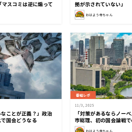
「マスコミは逆に煽って
拠が示されていない」
おはよう寺ちゃん
番組レポ
11/3, 2025
いなことが正義？」政治
「対策があるならノーベ
化で国会どうなる
市総理、初の国会論戦で
おはよう寺ちゃん