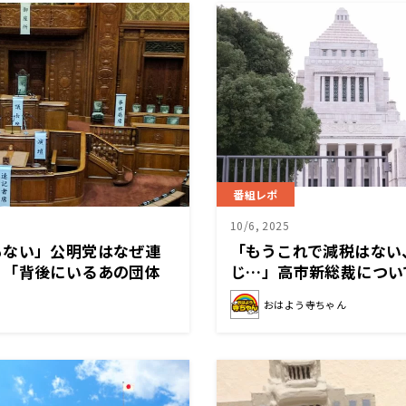
番組レポ
10/6, 2025
もない」公明党はなぜ連
「もうこれで減税はない
？「背後にいるあの団体
じ…」高市新総裁につい
分析は？
おはよう寺ちゃん