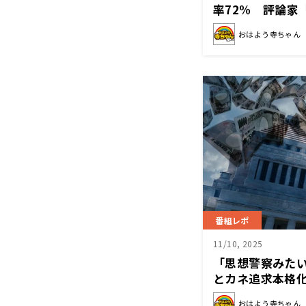
率72% 評論家
いる」
おはよう寺ちゃん
番組レポ
11/10, 2025
「思想警察みた
とカネ追求本格
おはよう寺ちゃん