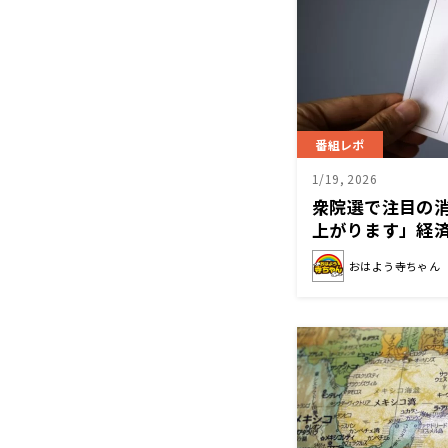
番組レポ
1/19, 2026
衆院選で注目の
上がります」経
ワケ
おはよう寺ちゃん