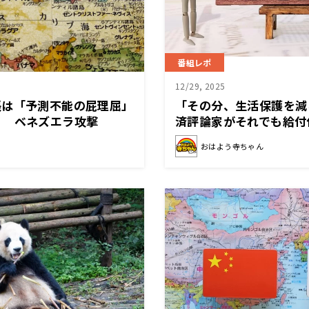
番組レポ
12/29, 2025
張は「予測不能の屁理屈」
「その分、生活保護を減
リ ベネズエラ攻撃
済評論家がそれでも給付
ワケ
おはよう寺ちゃん