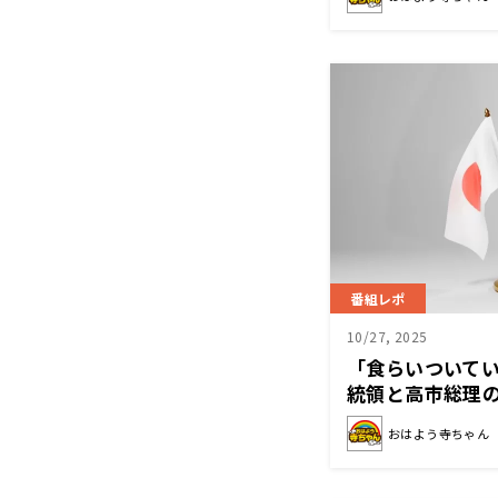
番組レポ
10/27, 2025
「食らいついて
統領と高市総理
る？
おはよう寺ちゃん