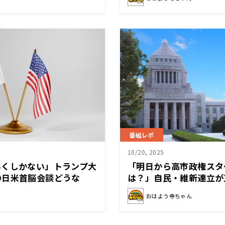
番組レポ
10/20, 2025
いくしかない」トランプ大
「明日から高市政権スタ
の日米首脳会談どうな
は？」自民・維新連立が
おはよう寺ちゃん