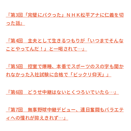
『第3回「完璧にパクった」ＮＨＫ松平アナに仁義を切
った話』
『第4回 主夫として生きるつもりが「いつまでそんな
ことやってんだ！」と一喝されて…』
『第5回 控室で爆睡、本番でスポーツのスの字も聞か
れなかった入社試験に合格で「ビックリ仰天」』
『第6回 どうせ中継はないとくつろいでいたら…』
『第7回 無事野球中継デビュー、連日奮闘もバラエテ
ィへの憧れが抑えきれず…』