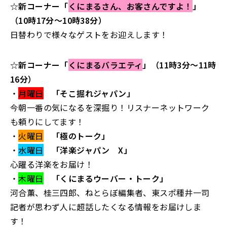
☆
新コーナー「
くにまるさん、お客さんですよ！
」
（10時17分～10時38分）
日替わりで様々なゲストをお迎えします！
☆
新コーナー「
くにまるバラエティ
」（11時3分～11時
16分）
・
月曜日
「そこ掘れジャパン」
今朝一番の気になるを深掘り！リスナーネットワーク
も頼りにしてます！
・
火曜日
「極のトーク」
・
水曜日
「洋楽ジャパン X」
心躍る洋楽をお届け！
・
木曜日
「くにまるウーバー・トーク」
河合薫、桂三四郎、ねとらぼ編集者、東スポ種井一司
記者が思わず人に超話したくなる情報をお届けしま
す！