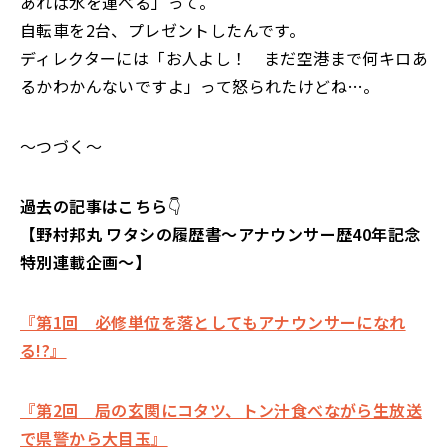
あれば水を運べる」って。
自転車を2台、プレゼントしたんです。
ディレクターには「お人よし！ まだ空港まで何キロあ
るかわかんないですよ」って怒られたけどね…。
～つづく～
過去の記事はこちら
👇
【野村邦丸 ワタシの履歴書～アナウンサー歴40年記念
特別連載企画～】
『第1回 必修単位を落としてもアナウンサーになれ
る!?』
『第2回 局の玄関にコタツ、トン汁食べながら生放送
で県警から大目玉』