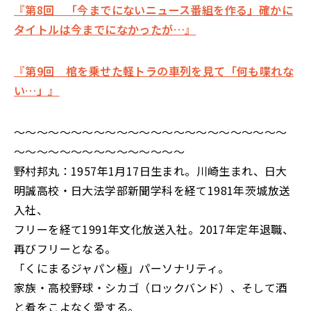
『第8回 「今までにないニュース番組を作る」確かに
タイトルは今までになかったが…』
『第9回 棺を乗せた軽トラの車列を見て「何も喋れな
い…」』
～～～～～～～～～～～～～～～～～～～～～～～～
～～～～～～～～～～～～～～～
野村邦丸：1957年1月17日生まれ。川崎生まれ、日大
明誠高校・日大法学部新聞学科を経て1981年茨城放送
入社、
フリーを経て1991年文化放送入社。2017年定年退職、
再びフリーとなる。
「くにまるジャパン極」パーソナリティ。
家族・高校野球・シカゴ（ロックバンド）、そして酒
と肴をこよなく愛する。