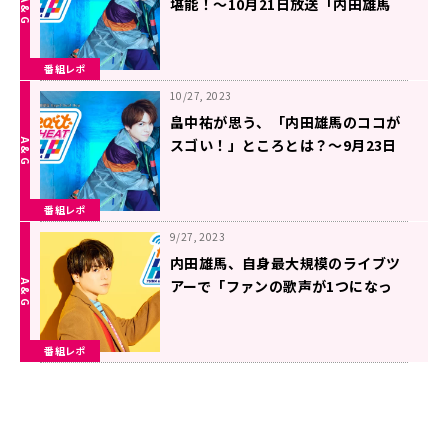
堪能！～10月21日放送「内田雄馬
Heart Heat Hop」
番組レポ
10/27, 2023
畠中祐が思う、「内田雄馬のココが
スゴい！」ところとは？～9月23日
「内田雄馬 Heart Heat Hop」
番組レポ
9/27, 2023
内田雄馬、自身最大規模のライブツ
アーで「ファンの歌声が1つになっ
た」と語る～8月26日放送「内田雄
馬 Heart Heat Hop」
番組レポ