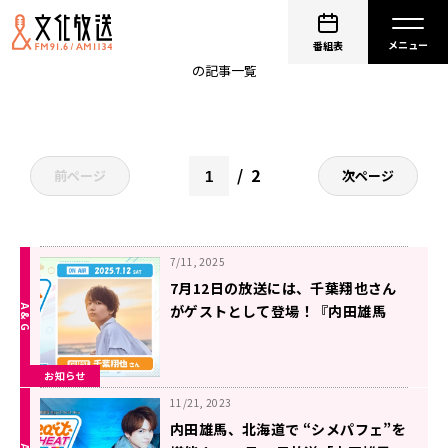
内田雄馬 Heart Heat Hop
番組表
の記事一覧
2
前ページ
次ページ
7/11, 2025
7月12日の放送には、千葉翔也さん
がゲストとして登場！『内田雄馬
Heart Heat Hop』
お知らせ
11/21, 2023
内田雄馬、北海道で “シメパフェ”を