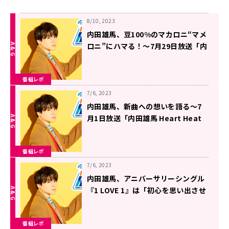
8/10, 2023
内田雄馬、豆100%のマカロニ“マメ
ロニ”にハマる！～7月29日放送「内
田雄馬 Heart Heat Hop」
番組レポ
7/6, 2023
内田雄馬、新曲への想いを語る～7
月1日放送「内田雄馬 Heart Heat
Hop」
番組レポ
7/6, 2023
内田雄馬、アニバーサリーシングル
『1 LOVE 1』は「初心を思い出させ
てくれる」〜6月3日「内田雄馬
Heart Heat Hop」
番組レポ