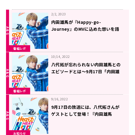
2/2, 2023
内田雄馬が『Happy-go-
Journey』のMVに込めた想いを語
る～1月21日「内田雄馬 Heart
Heat Hop」
番組レポ
10/14, 2022
八代拓が忘れられない内田雄馬との
エピソードとは～9月17日「内田雄
馬 Heart Heat Hop」
番組レポ
9/16, 2022
9月17日の放送には、八代拓さんが
ゲストとして登場！『内田雄馬
Heart Heat Hop』
お知らせ