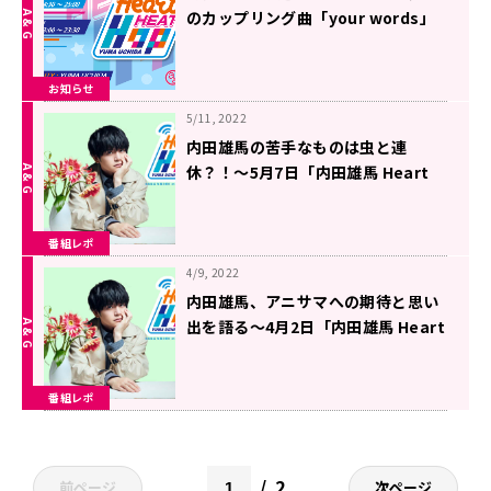
のカップリング曲「your words」
をOA！
お知らせ
5/11, 2022
内田雄馬の苦手なものは虫と連
休？！〜5月7日「内田雄馬 Heart
Heat Hop」
番組レポ
4/9, 2022
内田雄馬、アニサマへの期待と思い
出を語る～4月2日「内田雄馬 Heart
Heat Hop」
番組レポ
2
前ページ
次ページ