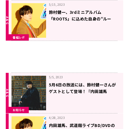
5/15, 2023
鈴村健一、3rdミニアルバム
「ROOTS」に込めた自身の“ルー
ツ”について語る～5月6日放送「内
田雄馬 Heart Heat Hop」
番組レポ
5/5, 2023
5月6日の放送には、鈴村健一さんが
ゲストとして登場！『内田雄馬
Heart Heat Hop』
お知らせ
4/28, 2023
内田雄馬、武道館ライブBD/DVDの