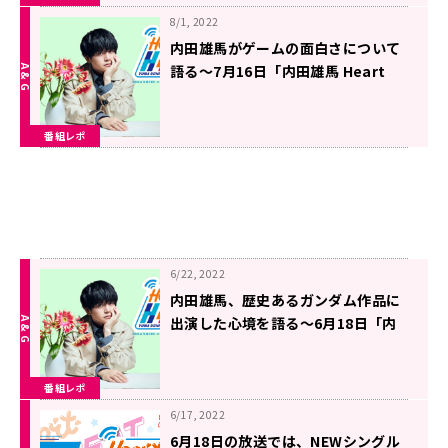
8/1, 2022
内田雄馬がゲームの面白さについて
語る～7月16日「内田雄馬 Heart
Heat Hop」
番組レポ
6/22, 2022
内田雄馬、歴史あるガンダム作品に
出演した心境を語る〜6月18日「内
田雄馬 Heart Heat Hop」
番組レポ
6/17, 2022
6月18日の放送では、NEWシングル