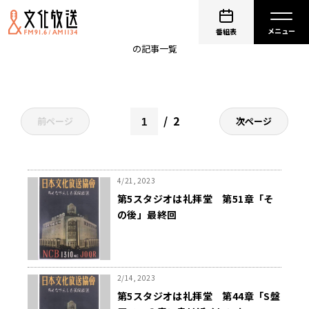
文化放送開局70周年記念
番組表
の記事一覧
2
前ページ
次ページ
4/21, 2023
第5スタジオは礼拝堂 第51章「そ
の後」最終回
2/14, 2023
第5スタジオは礼拝堂 第44章「S盤