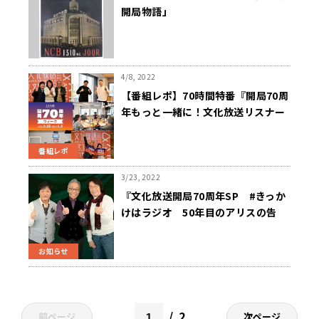
開局物語」
4/8, 2022
【番組レポ】70時間特番『開局70周
年もっと一緒に！文化放送リスナー
大感謝スペシャル「きっかけはラジ
オ」』
番組レポ
3/23, 2022
『文化放送開局70周年SP #きっか
けはラジオ 50年目のアリスの告
白 2022』3/30（水）放送決定！
お知らせ
2
前ページ
次ページ