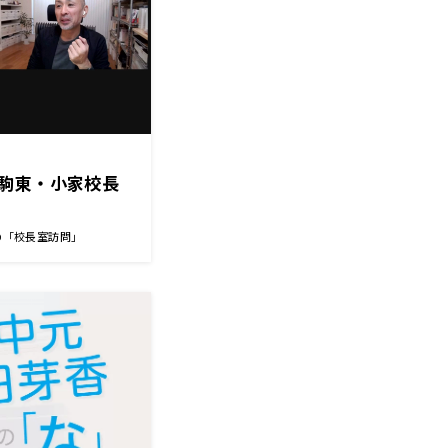
駒東・小家校長
の「校長室訪問」