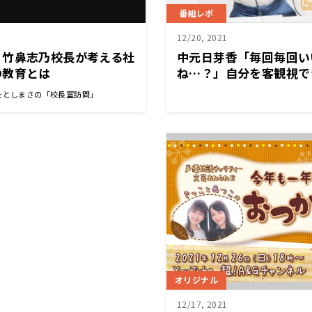
番組レポ
12/20, 2021
・竹鼻志乃校長が考える社
中元日芽香「毎回毎回い
の教育とは
ね…？」自分を客観視で
は？～12月20日『中元
たとしまさの「校長室訪問」
オリジナル
12/17, 2021