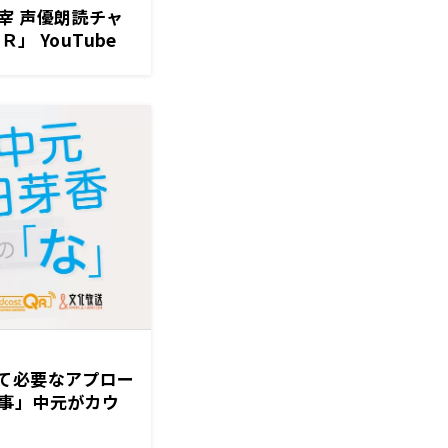
宰 声優朗読チャ
」 YouTube
ント第2弾が決定
て必要なアプロー
事」中元がカウ
たきっかけは？～
の「な」』