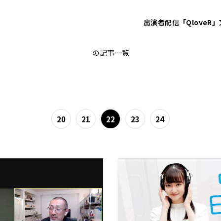
出演者
配信「QloveR」
PodcastQR
の記事一覧
20
21
22
23
24