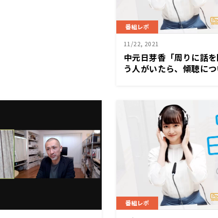
番組レポ
11/22, 2021
中元日芽香「周りに話を
う人がいたら、傾聴につ
いてもらえるといい」社
力、傾聴とは？～11月2
の「な」』
番組レポ