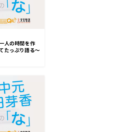
一人の時間を作
てたっぷり語る～
の「な」』