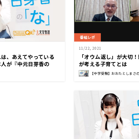
番組レポ
11/22, 2021
れは、あえてやっている
「オウム返し」が大切！
本人が『中元日芽香の
が考える子育てとは
みた～11月29日『中元
【中学受験】おおたとしまさ
』