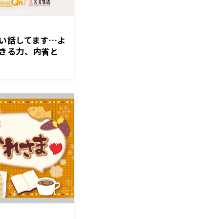
い話してます…よ
きる力、内省と
日芽香の「な」』