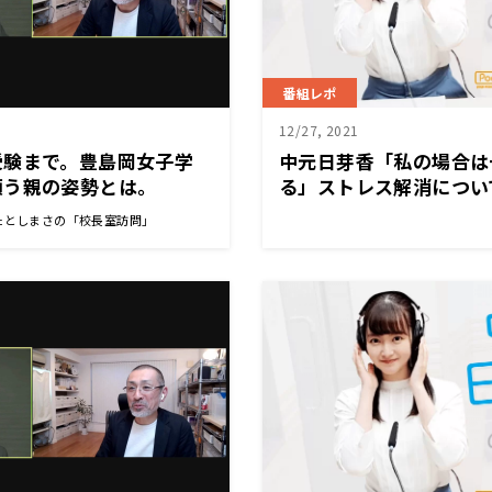
番組レポ
12/27, 2021
受験まで。豊島岡女子学
中元日芽香「私の場合は
願う親の姿勢とは。
る」ストレス解消につい
12月27日『中元日芽香
たとしまさの「校長室訪問」