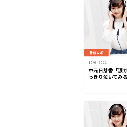
番組レポ
12/6, 2021
中元日芽香「涙
っきり泣いてみ
む高専生にアドバ
芽香の「な」』