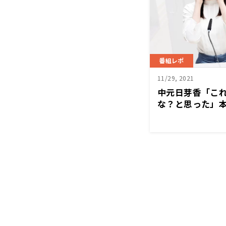
番組レポ
11/29, 2021
中元日芽香「こ
な？と思った」
「な」』を聴いて
日芽香の「な」