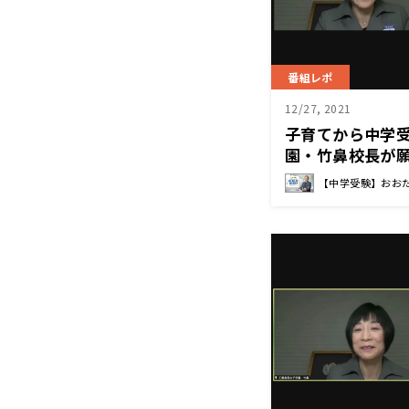
番組レポ
12/27, 2021
子育てから中学
園・竹鼻校長が
【中学受験】おお