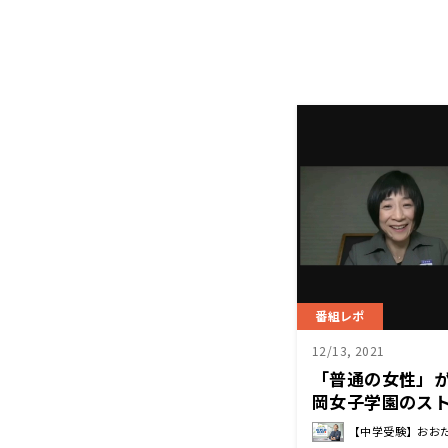
番組レポ
12/13, 2021
「普通の女性」
岡女子学園のス
理念。
【中学受験】おお