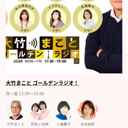
大竹まこと ゴールデンラジオ！
月〜金 11:30～15:00
大竹まこと
阿佐ヶ谷姉
小島慶子
水谷加奈