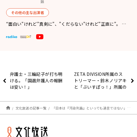
妹
その他の主な出演者
“面白い”けれど”真剣に”、”くだらない”けれど”正直に”。 …
弁護士・三輪記子が打ち明
ZETA DIVISION所属のス
ける。「国選弁護人の報酬
トリーマー・鈴木ノリアキ
は安い！」
と「ぶいすぽっ！」所属の
VTuber・橘ひなのが、大
好きな「平成」を語り合う
特別番組の放送が決定！
文化放送の記事一覧
「日本は『汚染列島』といっても過言ではない」広がるPFASの恐ろしさ