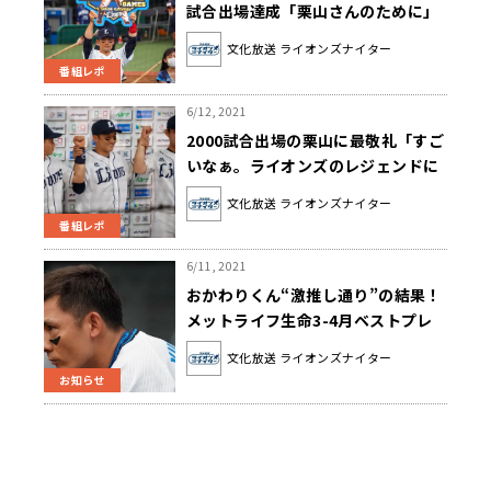
試合出場達成「栗山さんのために」
ナイン一丸で節目に花添えた
文化放送 ライオンズナイター
番組レポ
6/12, 2021
2000試合出場の栗山に最敬礼「すご
いなぁ。ライオンズのレジェンドに
なる」…本日の【#辻コメ】
文化放送 ライオンズナイター
番組レポ
6/11, 2021
おかわりくん“激推し通り”の結果！
メットライフ生命3-4月ベストプレ
ー賞は栗山巧＆平良海馬に決定
文化放送 ライオンズナイター
お知らせ