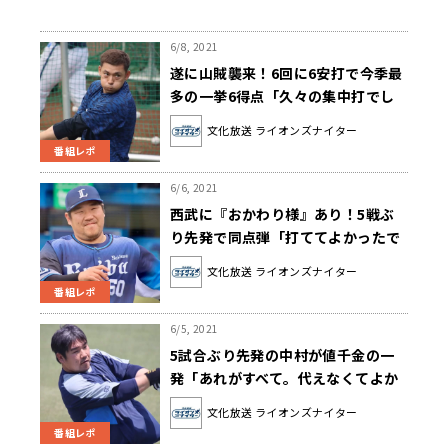
6/8, 2021
遂に山賊襲来！6回に6安打で今季最
多の一挙6得点「久々の集中打でし
たねぇ」…本日の【#辻コメ】
文化放送 ライオンズナイター
番組レポ
6/6, 2021
西武に『おかわり様』あり！5戦ぶ
り先発で同点弾「打ててよかったで
す！」今井を救う助言は「別に何
文化放送 ライオンズナイター
も」
番組レポ
6/5, 2021
5試合ぶり先発の中村が値千金の一
発「あれがすべて。代えなくてよか
ったね(笑)」…本日の【#辻コメ】
文化放送 ライオンズナイター
番組レポ