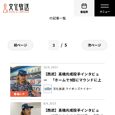
髙橋光成
番組表
の記事一覧
5
前ページ
次ページ
10/6, 2023
【西武】髙橋光成投手インタビュ
ー 「ホームで9回にマウンドに上
がる時のファンの方の声援はやはり
文化放送 ライオンズナイター
特別ですし、言葉で表現するのが難
番組レポ
しいぐらい感動する」
8/4, 2023
【西武】髙橋光成投手インタビュ