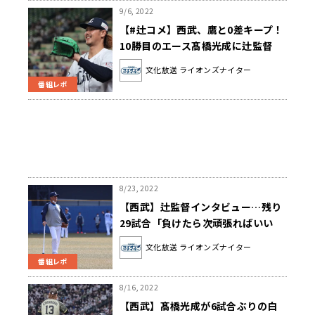
9/6, 2022
【#辻コメ】西武、鷹と0差キープ！
10勝目のエース髙橋光成に辻監督
「気持ちが出ているのを感じた」
文化放送 ライオンズナイター
番組レポ
8/23, 2022
【西武】辻監督インタビュー…残り
29試合「負けたら次頑張ればいい
し、勝ったら騒げばいい」
文化放送 ライオンズナイター
番組レポ
8/16, 2022
【西武】髙橋光成が6試合ぶりの白