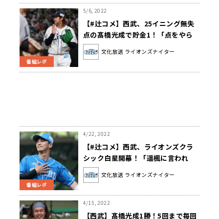
5/6, 2022
【#辻コメ】西武、25イニング無失
点の髙橋光成で貯金1！「点をやら
ないのはエースの大きな責任感」
文化放送 ライオンズナイター
番組レポ
4/22, 2022
【#辻コメ】西武、ライオンズクラ
シック白星開幕！「遥楓に言われ
た、監督似合いますねって(笑)」
文化放送 ライオンズナイター
番組レポ
4/15, 2022
【西武】髙橋光成1勝！5回まで毎回