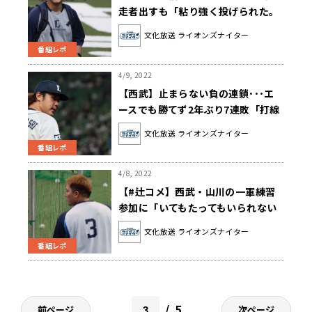
走者出すも「粘り強く投げられた。
正直すごい嬉しいです」
文化放送 ライオンズナイター
番組レポ
4/9, 2022
【西武】止まらない負の連鎖･･･エ
ースでも勝てず2年ぶり7連敗「打線
がもうちょっと活気づけるように」
文化放送 ライオンズナイター
番組レポ
4/8, 2022
【#辻コメ】西武・山川の一軍練習
参加に「いてもたってもいられない
気持ちがあるだけでも嬉しい」
文化放送 ライオンズナイター
番組レポ
5
前ページ
次ページ