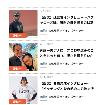
8/2, 2022
【西武】辻監督インタビュー…バフ
ァローズ戦、勝利の鍵を握るのは髙
橋光成
文化放送 ライオンズナイター
番組レポ
7/13, 2022
斉藤一美アナに「プロ野球選手のこ
とをもっと知り、凄さを伝えていか
なければならない」と思わせた増田
文化放送 ライオンズナイター
達至の凄さ
番組レポ
6/14, 2022
【西武】髙橋光成インタビュー…
「ピッチングと髪の毛の二刀流で行
きたい！」
文化放送 ライオンズナイター
番組レポ