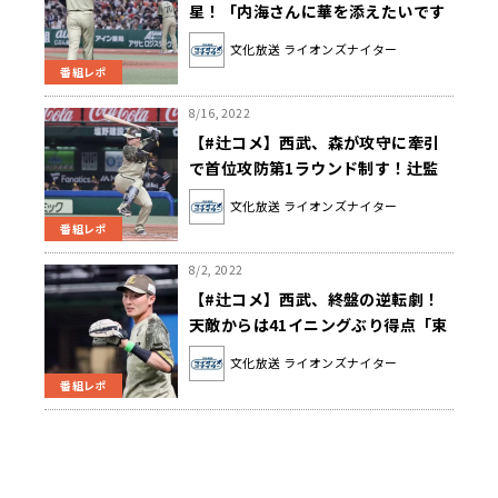
星！「内海さんに華を添えたいです
し、絶対に優勝したいです」
文化放送 ライオンズナイター
番組レポ
8/16, 2022
【#辻コメ】西武、森が攻守に牽引
で首位攻防第1ラウンド制す！辻監
督「素晴らしいリードでした」
文化放送 ライオンズナイター
番組レポ
8/2, 2022
【#辻コメ】西武、終盤の逆転劇！
天敵からは41イニングぶり得点「束
になって十分苦しめてくれた」
文化放送 ライオンズナイター
番組レポ