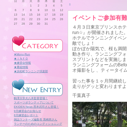
日
月
火
水
木
金
土
»
1
2
3
4
5
6
7
8
9
10
11
12
13
14
15
16
17
18
19
イベントご参加有
20
21
22
23
24
25
26
27
28
29
30
31
４月３日東京プリンスホテ
run☆』が開催されました
ホテルでランニングイベン
敵でしょ！
ぽかぽか陽気で、桜も満開
動き作り、ランニングフォ
★Mono-Run
★ＩＮＦＯ
スプリントなどを実施しま
★練習会情報
ランニングフォームのBefor
★番組情報
オ撮影をし 、ティータイ
★浜松町ランニング倶楽部
習った事を１ヶ月間継続し
走りがグッと変わりますよ
千葉真子
駒澤大学大八木監督登場！
スポーツボランティアについて
EKIDEN News 西本武司さん登場！
9月練習会のお知らせ
8月練習会レポート
雑誌ランナーズ編集長 黒崎悠さん
ランナーのためのコンディショニング