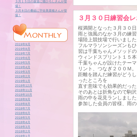
３月１５日の放送に猫ひろしさんが登
場！
３月８日の番組に宇佐美菜穂さんが登
場！
３月３０日練習会レ
桜満開となった３月３０日
雨と強風のなか３月の練習
場陸上競技場で行いました
2019年9月
フルマラソンシーズンもひ
2019年8月
習は千葉ちゃんメソッドの
2019年7月
ウィンドスプリント１５本
2019年6月
千葉ちゃんが設けたテーマ
2019年5月
2019年4月
リント、つなぎ２００Ｍ。
2019年3月
距離を踏んだ練習がどうし
2019年2月
ったところを
2019年1月
直す意味でも効果的だった
2018年12月
2018年11月
そのあとは折角なので駒沢
2018年10月
雨の中を花見ランしました
2018年9月
参加した会員の皆様、雨の
2018年8月
2018年7月
2018年6月
2018年5月
2018年4月
2018年3月
2018年2月
2018年1月