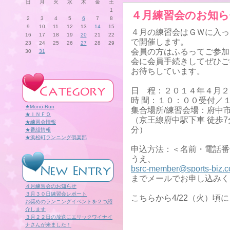
日
月
火
水
木
金
土
1
４月練習会のお知ら
2
3
4
5
6
7
8
9
10
11
12
13
14
15
４月の練習会はＧＷに入っ
16
17
18
19
20
21
22
で開催します。
23
24
25
26
27
28
29
会員の方はふるってご参加
30
31
会に会員手続きしてぜひご
お待ちしています。
日 程：２０１４年４月２
時 間：１０：００受付／
★Mono-Run
集合場所/練習会場：府中
★ＩＮＦＯ
（京王線府中駅下車 徒歩7
★練習会情報
分）
★番組情報
★浜松町ランニング倶楽部
申込方法：＜名前・電話番
うえ、
bsrc-member@sports-biz.co
までメールでお申し込みく
４月練習会のお知らせ
３月３０日練習会レポート
こちらから4/22（火）頃
お奨めのランニングイベントを２つ紹
介します
３月２２日の放送にエリックワイナイ
ナさんが来ました！