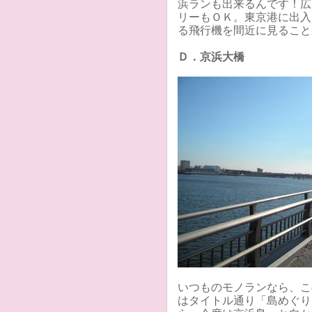
浜ランも出来るんです！広
リーもＯＫ。東京港に出入
る飛行機を間近に見ること
Ｄ．京浜大橋
いつものモノランなら、こ
はタイトル通り「島めぐり