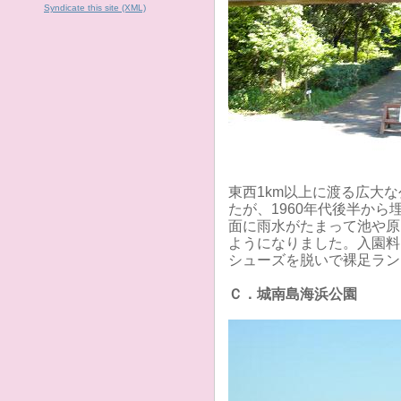
Syndicate this site (XML)
東西1km以上に渡る広大
たが、1960年代後半か
面に雨水がたまって池や原
ようになりました。入園料
シューズを脱いで裸足ラン
Ｃ．城南島海浜公園