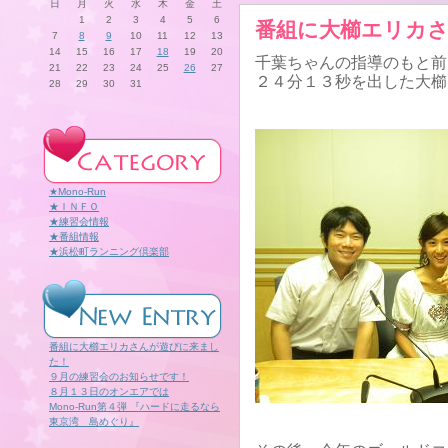
日
月
火
水
木
金
土
1
2
3
4
5
6
番組に大櫛エリカ
7
8
9
10
11
12
13
14
15
16
17
18
19
20
千葉ちゃんの指導のもと前
21
22
23
24
25
26
27
２４分１３秒を出した大櫛
28
29
30
31
★Mono-Run
★ＩＮＦＯ
★練習会情報
★番組情報
★浜松町ランニング倶楽部
番組に大櫛エリカさんが遊びに来まし
た！
９月の練習会のお知らせです！
８月１３日のオンエアでは
Mono-Run第４弾 『ハードに走るなら
東京湾 島めぐり』