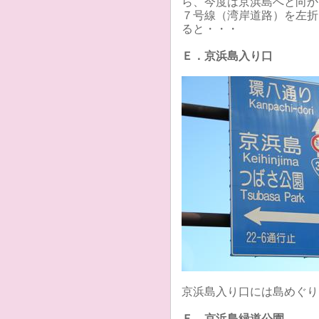
ら、今度は京浜島へと向か
７号線（湾岸道路）を左折
ると・・・
Ｅ．京浜島入り口
京浜島入り口には島めぐり
Ｆ．京浜島緑道公園