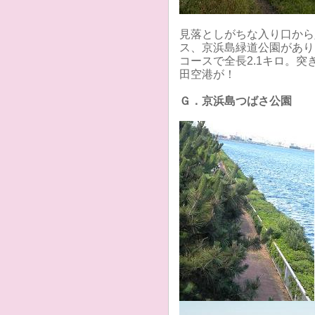
見落としがちな入り口から
ス、京浜島緑道公園があり
コースで全長2.1キロ。
田空港が！
Ｇ．京浜島つばさ公園