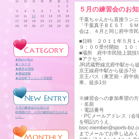
日
月
火
水
木
金
土
1
2
５月の練習会のお
3
4
5
6
7
8
9
10
11
12
13
14
15
16
千葉ちゃんから直接ランニ
17
18
19
20
21
22
23
「千葉真子ＢＥＳＴ ＳＭ
24
25
26
27
28
29
30
会は、４月と同じ府中市民
■日時 ２０１１年５月１
９：００受付開始 １０
■場所 府中市民陸上競技
■アクセス
★Mono-Run
JR武蔵野線北府中駅から徒
★ＩＮＦＯ
★練習会情報
京王線府中駅から徒歩7分
★番組情報
京王バス（東芝前・府中病
★浜松町ランニング倶楽部
車、徒歩1分
※練習会への参加希望の方
・名前
５月の練習会のお知らせ
・電話番号
桜満開の中、４月の練習会行なわれま
・PCメールアドレス（会
した。
を明記のうえ、
bsrc-member@sports-biz.
までメールでお申し込みく