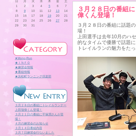
日
月
火
水
木
金
土
1
2
3
4
5
6
7
３月２８日の番組
8
9
10
11
12
13
14
偉くん登場！
15
16
17
18
19
20
21
22
23
24
25
26
27
28
３月２８日の番組に話題の
29
30
31
場！
上田選手は去年10月のハ
的なタイムで優勝で話題に
トレイルランの魅力をたっ
★Mono-Run
★ＩＮＦＯ
★練習会情報
★番組情報
★浜松町ランニング倶楽部
３月２８日の番組にトレイルランナー
上田瑠偉くん登場！
３月２１日の番組に平塚潤さんが登
場！
４月の練習会のお知らせ
３月１４日番組内容
３月７日練習会行ないました