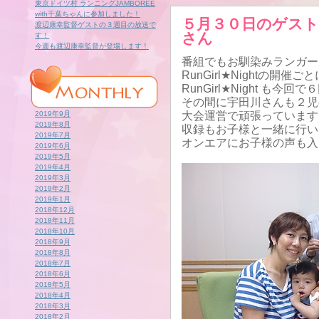
東京ドイツ村 ランニングJAMBOREE
with千葉ちゃんに参加しました！
５月３０日のゲス
渡辺康幸監督ゲストの３週目の放送で
さん
す！
今週も渡辺康幸監督が登場します！
番組でもお馴染みランガー
RunGirl★Nightの開
RunGirl★Night も今
その間に宇田川さんも２児
2019年9月
大会運営で頑張っています
2019年8月
収録もお子様と一緒に行い
2019年7月
オンエアにお子様の声も入
2019年6月
2019年5月
2019年4月
2019年3月
2019年2月
2019年1月
2018年12月
2018年11月
2018年10月
2018年9月
2018年8月
2018年7月
2018年6月
2018年5月
2018年4月
2018年3月
2018年2月