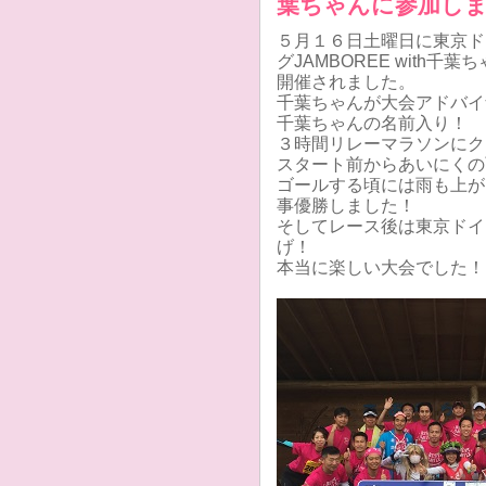
葉ちゃんに参加し
５月１６日土曜日に東京ド
グJAMBOREE with千葉
開催されました。
千葉ちゃんが大会アドバイ
千葉ちゃんの名前入り！
３時間リレーマラソンにク
スタート前からあいにくの
ゴールする頃には雨も上が
事優勝しました！
そしてレース後は東京ドイ
げ！
本当に楽しい大会でした！