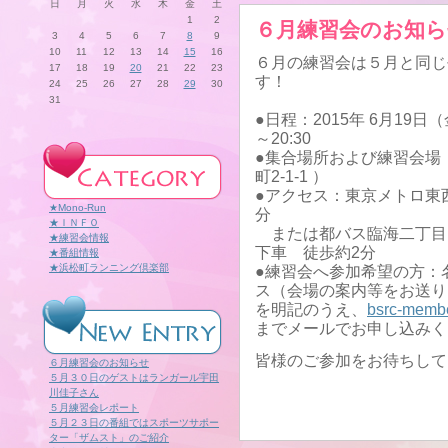
日
月
火
水
木
金
土
1
2
６月練習会のお知ら
3
4
5
6
7
8
9
10
11
12
13
14
15
16
６月の練習会は５月と同じ
17
18
19
20
21
22
23
す！
24
25
26
27
28
29
30
31
●日程：2015年 6月19日（
～20:30
●集合場所および練習会場
町2-1-1 ）
●アクセス：東京メトロ東
★Mono-Run
分
★ＩＮＦＯ
または都バス臨海二丁目
★練習会情報
下車 徒歩約2分
★番組情報
★浜松町ランニング倶楽部
●練習会へ参加希望の方：
ス（会場の案内等をお送り
を明記のうえ、
bsrc-membe
までメールでお申し込みく
皆様のご参加をお待ちして
６月練習会のお知らせ
５月３０日のゲストはランガール宇田
川佳子さん
５月練習会レポート
５月２３日の番組ではスポーツサポー
ター「ザムスト」のご紹介