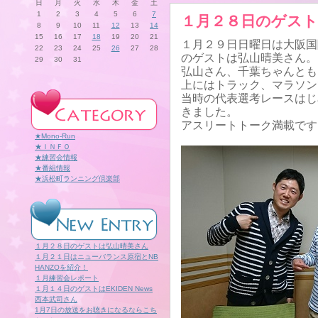
日
月
火
水
木
金
土
1
2
3
4
5
6
7
１月２８日のゲスト
8
9
10
11
12
13
14
15
16
17
18
19
20
21
１月２９日日曜日は大阪国
22
23
24
25
26
27
28
のゲストは弘山晴美さん。
29
30
31
弘山さん、千葉ちゃんとも
上にはトラック、マラソン
当時の代表選考レースはじ
きました。
アスリートトーク満載です
★Mono-Run
★ＩＮＦＯ
★練習会情報
★番組情報
★浜松町ランニング倶楽部
１月２８日のゲストは弘山晴美さん
１月２１日はニューバランス原宿とNB
HANZOを紹介！
１月練習会レポート
１月１４日のゲストはEKIDEN News
西本武司さん
1月7日の放送をお聴きになるならこち