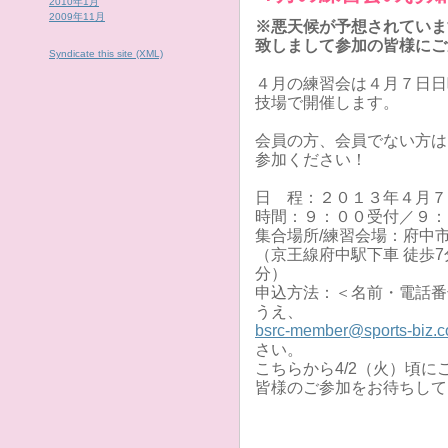
2010年1月
2009年11月
※悪天候が予想されていま
致しまして参加の皆様にご
Syndicate this site (XML)
４月の練習会は４月７日日
技場で開催します。
会員の方、会員でない方は
参加ください！
日 程：２０１３年４月７
時間：９：００受付／９：
集合場所/練習会場：府中
（京王線府中駅下車 徒歩7
分）
申込方法：＜名前・電話番
うえ、
bsrc-member@sports-biz.c
さい。
こちらから4/2（火）頃
皆様のご参加をお待ちして