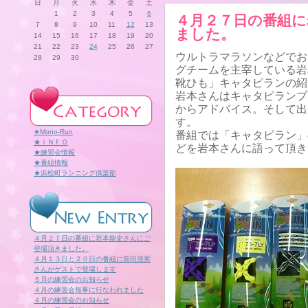
日
月
火
水
木
金
土
1
2
3
4
5
6
４月２７日の番組に
7
8
9
10
11
12
13
ました。
14
15
16
17
18
19
20
21
22
23
24
25
26
27
ウルトラマラソンなどでおなじ
28
29
30
グチームを主宰している岩
靴ひも」キャタピランの紹
岩本さんはキャタピランプ
からアドバイス。そして出
す。
★Mono-Run
番組では「キャタピラン」
★ＩＮＦＯ
どを岩本さんに語って頂き
★練習会情報
★番組情報
★浜松町ランニング倶楽部
４月２７日の番組に岩本能史さんにご
登場頂きました。
４月１３日と２０日の番組に前田浩実
さんがゲストで登場します
５月の練習会のお知らせ
４月の練習会無事に行なわれました
４月の練習会のお知らせ