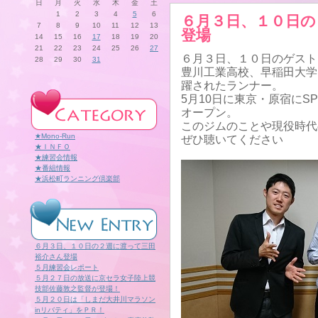
日
月
火
水
木
金
土
1
2
3
4
5
6
６月３日、１０日の
7
8
9
10
11
12
13
登場
14
15
16
17
18
19
20
21
22
23
24
25
26
27
６月３日、１０日のゲスト
28
29
30
31
豊川工業高校、早稲田大学
躍されたランナー。
5月10日に東京・原宿にSPO
オープン。
このジムのことや現役時代
★Mono-Run
ぜひ聴いてください
★ＩＮＦＯ
★練習会情報
★番組情報
★浜松町ランニング倶楽部
６月３日、１０日の２週に渡って三田
裕介さん登場
５月練習会レポート
５月２７日の放送に京セラ女子陸上競
技部佐藤敦之監督が登場！
５月２０日は「しまだ大井川マラソン
inリバティ」をＰＲ！