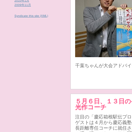
2010年1月
2009年11月
Syndicate this site (XML)
千葉ちゃんが大会アドバイ
５月６日、１３日の
光作コーチ
注目の「慶応箱根駅伝プロ
ゲストは４月から慶応義塾
長距離専任コーチに就任さ