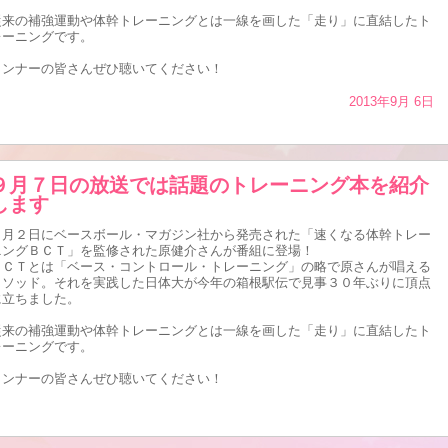
従来の補強運動や体幹トレーニングとは一線を画した「走り」に直結したト
レーニングです。
ランナーの皆さんぜひ聴いてください！
2013年9月 6日
９月７日の放送では話題のトレーニング本を紹介
します
９月２日にベースボール・マガジン社から発売された「速くなる体幹トレー
ニングＢＣＴ」を監修された原健介さんが番組に登場！
ＢＣＴとは「ベース・コントロール・トレーニング」の略で原さんが唱える
メソッド。それを実践した日体大が今年の箱根駅伝で見事３０年ぶりに頂点
に立ちました。
従来の補強運動や体幹トレーニングとは一線を画した「走り」に直結したト
レーニングです。
ランナーの皆さんぜひ聴いてください！