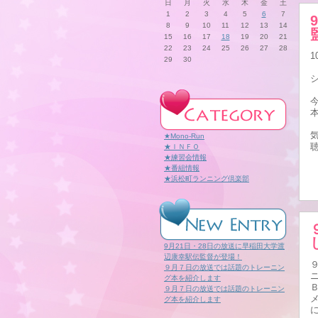
日
月
火
水
木
金
土
1
2
3
4
5
6
7
8
9
10
11
12
13
14
15
16
17
18
19
20
21
22
23
24
25
26
27
28
29
30
★Mono-Run
★ＩＮＦＯ
★練習会情報
★番組情報
★浜松町ランニング倶楽部
9月21日・28日の放送に早稲田大学渡
辺康幸駅伝監督が登場！
９月７日の放送では話題のトレーニン
グ本を紹介します
９月７日の放送では話題のトレーニン
グ本を紹介します