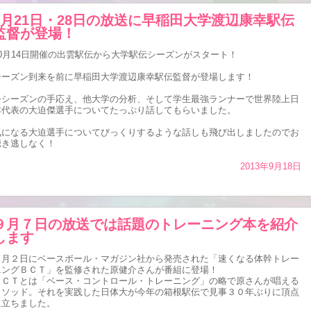
9月21日・28日の放送に早稲田大学渡辺康幸駅伝
監督が登場！
10月14日開催の出雲駅伝から大学駅伝シーズンがスタート！
シーズン到来を前に早稲田大学渡辺康幸駅伝監督が登場します！
今シーズンの手応え、他大学の分析、そして学生最強ランナーで世界陸上日
本代表の大迫傑選手についてたっぷり話してもらいました。
気になる大迫選手についてびっくりするような話しも飛び出しましたのでお
聴き逃しなく！
2013年9月18日
９月７日の放送では話題のトレーニング本を紹介
します
９月２日にベースボール・マガジン社から発売された「速くなる体幹トレー
ニングＢＣＴ」を監修された原健介さんが番組に登場！
ＢＣＴとは「ベース・コントロール・トレーニング」の略で原さんが唱える
メソッド。それを実践した日体大が今年の箱根駅伝で見事３０年ぶりに頂点
に立ちました。