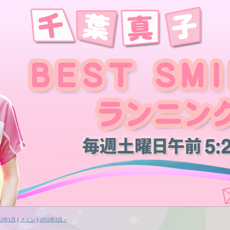
015年1月
|
メイン
|
2015年3月 »