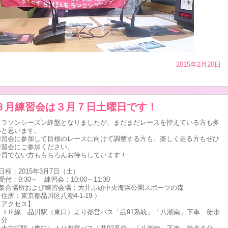
2015年2月20日
３月練習会は３月７日土曜日です！
マラソンシーズン終盤となりましたが、まだまだレースを控えている方も多
いと思います。
練習会に参加して目標のレースに向けて調整する方も、楽しく走る方もぜひ
練習会にご参加ください。
会員でない方ももちろんお待ちしています！
日程：2015年3月7日（土）
受付：9:30～ 練習会：10:00～11:30
●集合場所および練習会場：大井ふ頭中央海浜公園スポーツの森
住所：東京都品川区八潮4-1-19 ）
【アクセス】
・ＪＲ線 品川駅（東口）より都営バス「品91系統」「八潮南」下車 徒歩
６分