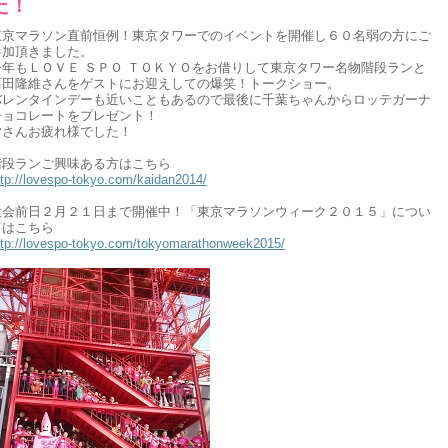
た！
東京マラソン直前恒例！東京タワーでのイベントを開催し６０名弱の方にご
参加頂きました。
今年もＬＯＶＥ ＳＰＯ ＴＯＫＹＯをお借りして東京タワー名物階段ランと
西田隆維さんをゲストにお迎えしての爆笑！トークショー。
バレンタインデーも近いこともあるので最後に千葉ちゃんからロッテガーナ
チョコレートをプレゼント！
皆さんお疲れ様でした！
階段ランご興味ある方はこちら
ttp://lovespo-tokyo.com/kaidan2014/
大会前日２月２１日まで開催中！「東京マラソンウィーク２０１５」につい
てはこちら
ttp://lovespo-tokyo.com/tokyomarathonweek2015/