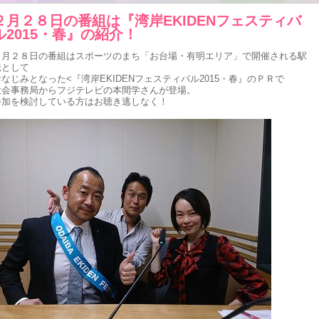
２月２８日の番組は『湾岸EKIDENフェスティバ
ル2015・春』の紹介！
２月２８日の番組はスポーツのまち「お台場・有明エリア」で開催される駅
伝として
おなじみとなった<『湾岸EKIDENフェスティバル2015・春』のＰＲで
大会事務局からフジテレビの本間学さんが登場。
参加を検討している方はお聴き逃しなく！