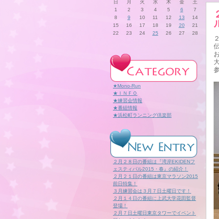
日
月
火
水
木
金
土
1
2
3
4
5
6
7
8
9
10
11
12
13
14
15
16
17
18
19
20
21
22
23
24
25
26
27
28
★Mono-Run
★ＩＮＦＯ
★練習会情報
★番組情報
★浜松町ランニング倶楽部
２月２８日の番組は『湾岸EKIDENフ
ェスティバル2015・春』の紹介！
２月２１日の番組は東京マラソン2015
前日特集！
３月練習会は３月７日土曜日です！
２月１４日の番組に上武大学花田監督
登場！
２月７日土曜日東京タワーでイベント