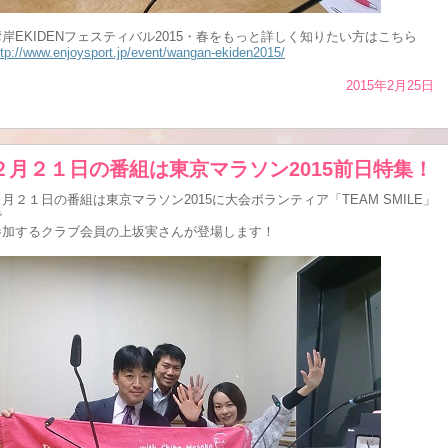
湾岸EKIDENフェスティバル2015・春をもっと詳しく知りたい方はこちら
ttp://www.enjoysport.jp/event/wangan-ekiden2015/
2015年2月25日
２月２１日の番組は東京マラソン2015前日特集！
２月２１日の番組は東京マラソン2015に大会ボランティア「TEAM SMILE」
で
参加するクラブ会員の上坂実さんが登場します！