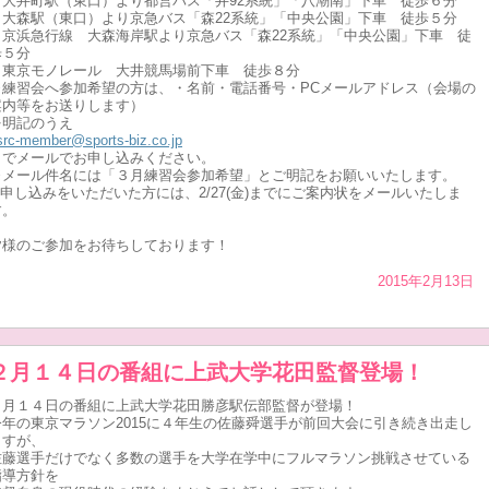
・大井町駅（東口）より都営バス「井92系統」「八潮南」下車 徒歩６分
・大森駅（東口）より京急バス「森22系統」「中央公園」下車 徒歩５分
・京浜急行線 大森海岸駅より京急バス「森22系統」「中央公園」下車 徒
歩５分
・東京モノレール 大井競馬場前下車 徒歩８分
※練習会へ参加希望の方は、・名前・電話番号・PCメールアドレス（会場の
案内等をお送りします）
を明記のうえ
src-member@sports-biz.co.jp
までメールでお申し込みください。
※メール件名には「３月練習会参加希望」とご明記をお願いいたします。
※申し込みをいただいた方には、2/27(金)までにご案内状をメールいたしま
す。
皆様のご参加をお待ちしております！
2015年2月13日
２月１４日の番組に上武大学花田監督登場！
２月１４日の番組に上武大学花田勝彦駅伝部監督が登場！
今年の東京マラソン2015に４年生の佐藤舜選手が前回大会に引き続き出走し
ますが、
佐藤選手だけでなく多数の選手を大学在学中にフルマラソン挑戦させている
指導方針を