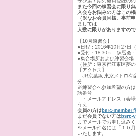
ぜひ第７期の会員登録のの
また今回の練習会に限り無
入会をお悩みの方はこの機
（※なお会員同様、事前申
ましては
人数に限りがありますので
【10月練習会】
●日程：2016年10月27日
●受付：18:30～ 練習会：19
●集合場所および練習会場
（住所：東京都江東区夢の島
【アクセス】
JR京葉線 東京メトロ有楽
分
※練習会へ参加希望の方は1
話番号
・メールアドレス（会場
うえ
会員の方は
bsrc-member@s
まだ会員でない方は
bsrc-v
までメールでお申し込みく
※メール件名には「１０月
いたします。