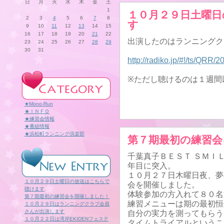
日
月
火
水
木
金
土
1
１０月２９日土曜日
2
3
4
5
6
7
8
す
9
10
11
12
13
14
15
16
17
18
19
20
21
22
出演したのはランニングク
23
24
25
26
27
28
29
30
31
http://radiko.jp/#!/ts/QRR
※ただし聴けるのは１週間
★Mono-Run
★ＩＮＦＯ
★練習会情報
★番組情報
★浜松町ランニング倶楽部
第７期最初の練習会
千葉真子ＢＥＳＴ ＳＭＩ
年目に突入。
１０月２７日木曜日夜、夢
１０月２９日土曜日の放送はこちらで
会を開催しました。
聴けます
体験参加の方入れて８０名
第７期最初の練習会を開催しました！
練習メニューは期の最初恒
１０月２９日はランニングクラブ会員
さんが出演します
自分の実力を測ってもらう
１０月２２日は湾岸EKIDENフェステ
タイムトライアルというこ