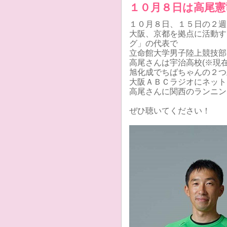
１０月８日は高尾憲
１０月８日、１５日の２週
大阪、京都を拠点に活動す
グ」の代表で
立命館大学男子陸上競技部
高尾さんは宇治高校(※現
旭化成でちばちゃんの２つ
大阪ＡＢＣラジオにネット
高尾さんに関西のランニン
ぜひ聴いてください！