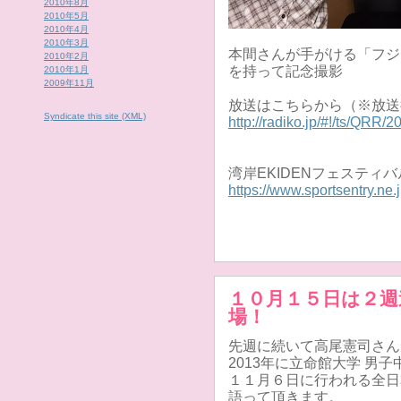
2010年8月
2010年5月
2010年4月
2010年3月
本間さんが手がける「フジ
2010年2月
を持って記念撮影
2010年1月
2009年11月
放送はこちらから（※放送
Syndicate this site (XML)
http://radiko.jp/#!/ts/QRR
湾岸EKIDENフェスティバ
https://www.sportsentry.ne.
１０月１５日は２週
場！
先週に続いて高尾憲司さん
2013年に立命館大学 男
１１月６日に行われる全日
語って頂きます。