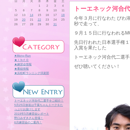
日
月
火
水
木
金
土
1
2
3
4
トーエネック河合代
5
6
7
8
9
10
11
12
13
14
15
16
17
18
今年３月に行なわた びわ
19
20
21
22
23
24
25
秒で走って、
26
27
28
29
30
31
９月１５日に行なわれるM
先日行われた日本選手権１
入賞を果たした
★Mono-Run
トーエネック河合代二選手
★ＩＮＦＯ
★練習会情報
ぜひ聴いてください！
★番組情報
★浜松町ランニング倶楽部
トーエネック河合代二選手をご紹介！
5月25日放送は千葉ちゃんトークをた
っぷりお届けします
2019年5月練習会レポート
野口みずきさん登場！
6月練習会のご案内！