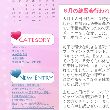
日
月
火
水
木
金
土
1
2
3
4
5
6
7
8
9
10
11
12
６月の練習会行わ
13
14
15
16
17
18
19
20
21
22
23
24
25
26
６月１８日土曜日１０時か
27
28
29
30
31
した。参加者は過去最高の
で、予報も悪かったので天
メニューをこなせました。
で、本当にラッキーでした
前半は軽快な動きを意識づ
★Mono-Run
★ＩＮＦＯ
プ、ウィンドスプリント。
★練習会情報
ベルで分けたA、B２チー
★番組情報
ている間に５分くらい休む
★浜松町ランニング倶楽部
や本数はお任せしましたが
れていました。ジョギング
なかなか出来ない練習メニ
緒にやるからこなせる練習
ったと思います
駒澤大学大八木監督登場！
スポーツボランティアについて
またこの日はランニングク
EKIDEN News 西本武司さん登場！
ジャパンの戦闘力テストも
9月練習会のお知らせ
8月練習会レポート
くの方がチャレンジしまし
雑誌ランナーズ編集長 黒崎悠さん
った方申し訳ございません
ランナーのためのコンディショニング