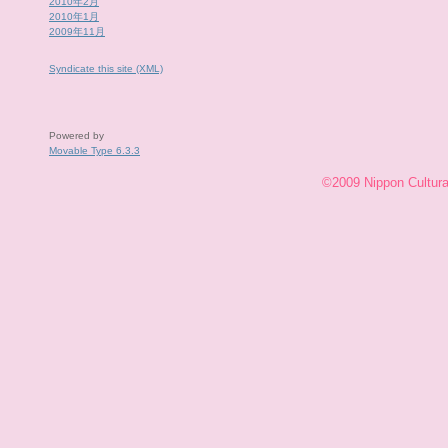
2010年2月
2010年1月
2009年11月
Syndicate this site (XML)
Powered by
Movable Type 6.3.3
©2009 Nippon Cultural