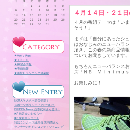
日
月
火
水
木
金
土
1
2
3
4
5
6
7
8
9
10
11
12
４月１４日・２１日
13
14
15
16
17
18
19
20
21
22
23
24
25
26
４月の番組テーマは「いま
27
28
29
30
31
そう！」
まずは「自分にあったシュ
はおなじみのニューバラン
頂き、この春の新商品情報
ついてお聞きしています。
★Mono-Run
★ＩＮＦＯ
★練習会情報
もちろんニューバランスお
★番組情報
ズ「ＮＢ Ｍｉｎｉｍｕｓ
★浜松町ランニング倶楽部
お楽しみに！
駒澤大学大八木監督登場！
スポーツボランティアについて
EKIDEN News 西本武司さん登場！
9月練習会のお知らせ
8月練習会レポート
雑誌ランナーズ編集長 黒崎悠さん
ランナーのためのコンディショニング