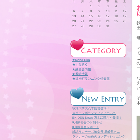
日
月
火
水
木
金
土
1
2
3
4
5
6
7
8
9
10
11
12
13
14
15
16
17
18
19
20
21
22
23
24
25
26
27
28
29
30
31
★Mono-Run
★ＩＮＦＯ
★練習会情報
★番組情報
★浜松町ランニング倶楽部
駒澤大学大八木監督登場！
スポーツボランティアについて
EKIDEN News 西本武司さん登場！
9月練習会のお知らせ
8月練習会レポート
雑誌ランナーズ編集長 黒崎悠さん
ランナーのためのコンディショニング