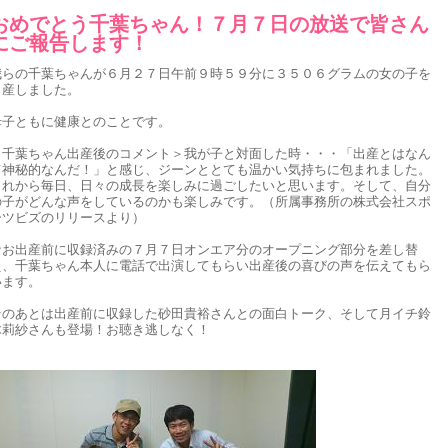
おめでとう千葉ちゃん！７月７日の放送で皆さん
にご報告します！
我らの千葉ちゃんが６月２７日午前９時５９分に３５０６グラムの女の子を
出産しました。
母子ともに健康とのことです。
＜千葉ちゃん出産後のコメント＞我が子と対面した時・・・「出産とはなん
て神秘的なんだ！」と感じ、ジーンととても温かい気持ちに包まれました。
これから毎日、日々の成長を楽しみに過ごしたいと思います。そして、自分
の子がどんな声をしているのかも楽しみです。（所属事務所の株式会社スポ
ーツビズのリリースより）
なお出産前に収録済みの７月７日オンエア分のオープニング部分を差し替
え、千葉ちゃん本人に電話で出演してもらい出産後の喜びの声を伝えてもら
います。
そのあとは出産前に収録した砂田貴裕さんとの面白トーク、そして月イチ鈴
木莉紗さんも登場！お聴き逃しなく！