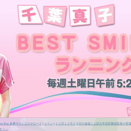
Mono-Run 多摩川ランニングロード
|
メイン
|
１２月１２月２９日の放送に上武大学花田勝彦監督が登
す！ »