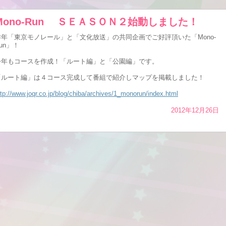
Mono-Run ＳＥＡＳＯＮ２始動しました！
昨年「東京モノレール」と「文化放送」の共同企画でご好評頂いた「Mono-
un」！
今年もコースを作成！「ルート編」と「公園編」です。
「ルート編」は４コース完成して番組で紹介しマップを掲載しました！
ttp://www.joqr.co.jp/blog/chiba/archives/1_monorun/index.html
2012年12月26日