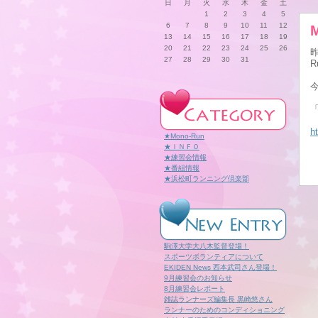
日
月
火
水
木
金
土
1
2
3
4
5
6
7
8
9
10
11
12
13
14
15
16
17
18
19
20
21
22
23
24
25
26
27
28
29
30
31
R
h
★Mono-Run
★ＩＮＦＯ
★練習会情報
★番組情報
★浜松町ランニング倶楽部
駒澤大学大八木監督登場！
スポーツボランティアについて
EKIDEN News 西本武司さん登場！
9月練習会のお知らせ
8月練習会レポート
雑誌ランナーズ編集長 黒崎悠さん
ランナーのためのコンディショニング