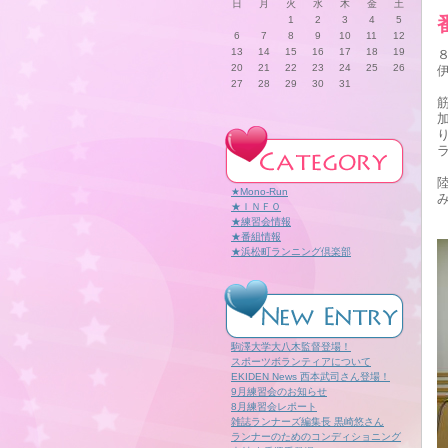
日
月
火
水
木
金
土
1
2
3
4
5
6
7
8
9
10
11
12
13
14
15
16
17
18
19
20
21
22
23
24
25
26
27
28
29
30
31
★Mono-Run
★ＩＮＦＯ
★練習会情報
★番組情報
★浜松町ランニング倶楽部
駒澤大学大八木監督登場！
スポーツボランティアについて
EKIDEN News 西本武司さん登場！
9月練習会のお知らせ
8月練習会レポート
雑誌ランナーズ編集長 黒崎悠さん
ランナーのためのコンディショニング