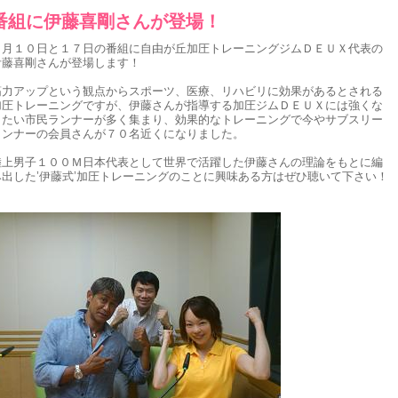
番組に伊藤喜剛さんが登場！
８月１０日と１７日の番組に自由が丘加圧トレーニングジムＤＥＵＸ代表の
伊藤喜剛さんが登場します！
筋力アップという観点からスポーツ、医療、リハビリに効果があるとされる
加圧トレーニングですが、伊藤さんが指導する加圧ジムＤＥＵＸには強くな
りたい市民ランナーが多く集まり、効果的なトレーニングで今やサブスリー
ランナーの会員さんが７０名近くになりました。
陸上男子１００Ｍ日本代表として世界で活躍した伊藤さんの理論をもとに編
み出した’伊藤式’加圧トレーニングのことに興味ある方はぜひ聴いて下さい！