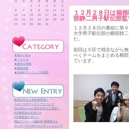
日
月
火
水
木
金
土
1
2
3
4
5
6
7
8
9
10
11
12
１２月２８日は箱根
13
14
15
16
17
18
19
部静二男子駅伝部監
20
21
22
23
24
25
26
27
28
29
30
31
１２月２８日の番組に第９
大学男子駅伝部の櫛部静二
た。
前回は５区で残念ながら無
べくチームをまとめる櫛部
★Mono-Run
★ＩＮＦＯ
ています。
★練習会情報
★番組情報
★浜松町ランニング倶楽部
駒澤大学大八木監督登場！
スポーツボランティアについて
EKIDEN News 西本武司さん登場！
9月練習会のお知らせ
8月練習会レポート
雑誌ランナーズ編集長 黒崎悠さん
ランナーのためのコンディショニング