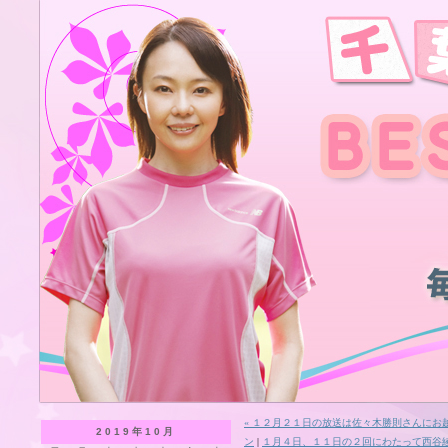
« １２月２１日の放送は佐々木勝則さんに
2019年10月
ン
|
１月４日、１１日の２回にわたって西谷綾