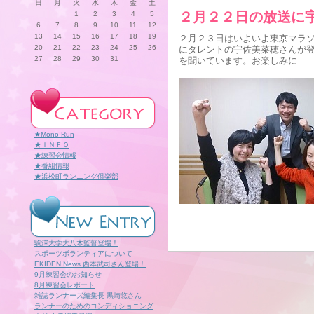
日
月
火
水
木
金
土
２月２２日の放送に
1
2
3
4
5
6
7
8
9
10
11
12
13
14
15
16
17
18
19
２月２３日はいよいよ東京マラ
20
21
22
23
24
25
26
にタレントの宇佐美菜穂さんが
27
28
29
30
31
を聞いています。お楽しみに
★Mono-Run
★ＩＮＦＯ
★練習会情報
★番組情報
★浜松町ランニング倶楽部
駒澤大学大八木監督登場！
スポーツボランティアについて
EKIDEN News 西本武司さん登場！
9月練習会のお知らせ
8月練習会レポート
雑誌ランナーズ編集長 黒崎悠さん
ランナーのためのコンディショニング