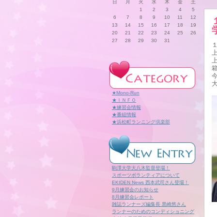
日
月
火
水
木
金
土
1
2
3
4
5
6
7
8
9
10
11
12
13
14
15
16
17
18
19
20
21
22
23
24
25
26
27
28
29
30
31
★Mono-Run
★ＩＮＦＯ
★練習会情報
★番組情報
★浜松町ランニング倶楽部
駒澤大学大八木監督登場！
スポーツボランティアについて
EKIDEN News 西本武司さん登場！
9月練習会のお知らせ
8月練習会レポート
雑誌ランナーズ編集長 黒崎悠さん
ランナーのためのコンディショニング