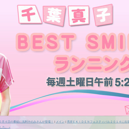
１０月４日の番組に浅利そのみさんが登場！
|
メイン
|
湾岸ＥＫＩＤＥＮフェスティバル２０１４に出
した。 »