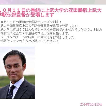
１０月１１日の番組に上武大学の花田勝彦上武大
学駅伝部監督が登場します
１０月１１日の番組は大学駅伝シーズン到来！
上武大学花田勝彦上武大学駅伝部監督が電話で登場します。
上武大学は前回９０回大会でシード権を確保できませんでしたので１８日の
箱根駅伝予選会で７年連続の本戦出場を目指します。
今シーズンのチームの特徴、出来栄えをお聞きしました。
大学駅伝ファンの方もぜひ聴いてください！
2014年10月10日