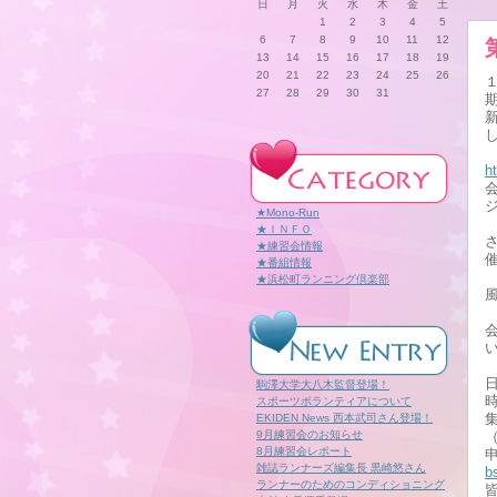
日
月
火
水
木
金
土
1
2
3
4
5
6
7
8
9
10
11
12
13
14
15
16
17
18
19
20
21
22
23
24
25
26
27
28
29
30
31
h
★Mono-Run
★ＩＮＦＯ
★練習会情報
★番組情報
★浜松町ランニング倶楽部
駒澤大学大八木監督登場！
スポーツボランティアについて
EKIDEN News 西本武司さん登場！
9月練習会のお知らせ
8月練習会レポート
雑誌ランナーズ編集長 黒崎悠さん
b
ランナーのためのコンディショニング