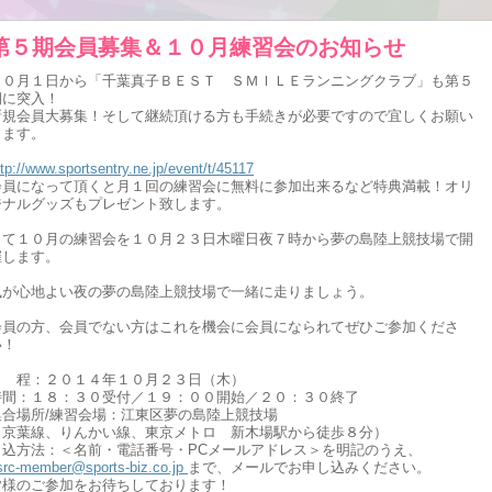
第５期会員募集＆１０月練習会のお知らせ
１０月１日から「千葉真子ＢＥＳＴ ＳＭＩＬＥランニングクラブ」も第５
期に突入！
新規会員大募集！そして継続頂ける方も手続きが必要ですので宜しくお願い
します。
ttp://www.sportsentry.ne.jp/event/t/45117
会員になって頂くと月１回の練習会に無料に参加出来るなど特典満載！オリ
ジナルグッズもプレゼント致します。
さて１０月の練習会を１０月２３日木曜日夜７時から夢の島陸上競技場で開
催します。
風が心地よい夜の夢の島陸上競技場で一緒に走りましょう。
会員の方、会員でない方はこれを機会に会員になられてぜひご参加くださ
い！
日 程：２０１４年１０月２３日（木）
時間：１８：３０受付／１９：００開始／２０：３０終了
集合場所/練習会場：江東区夢の島陸上競技場
（京葉線、りんかい線、東京メトロ 新木場駅から徒歩８分）
申込方法：＜名前・電話番号・PCメールアドレス＞を明記のうえ、
src-member@sports-biz.co.jp
まで、メールでお申し込みください。
皆様のご参加をお待ちしております！