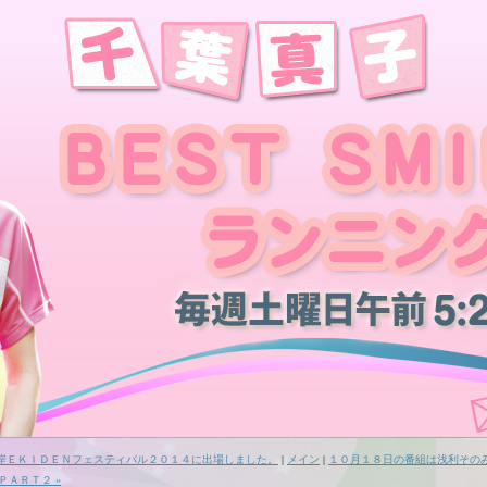
湾岸ＥＫＩＤＥＮフェスティバル２０１４に出場しました。
|
メイン
|
１０月１８日の番組は浅利その
ＰＡＲＴ２ »