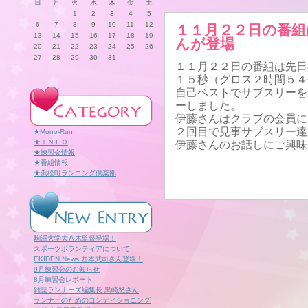
日
月
火
水
木
金
土
1
2
3
4
5
6
7
8
9
10
11
12
１１月２２日の番組
13
14
15
16
17
18
19
んが登場
20
21
22
23
24
25
26
27
28
29
30
31
１１月２２日の番組は先日
１５秒（グロス２時間５４
自己ベストでサブスリーを
ーしました。
伊藤さんはクラブの会員に
２回目で見事サブスリー達
★Mono-Run
★ＩＮＦＯ
伊藤さんのお話しにご興味
★練習会情報
★番組情報
★浜松町ランニング倶楽部
駒澤大学大八木監督登場！
スポーツボランティアについて
EKIDEN News 西本武司さん登場！
9月練習会のお知らせ
8月練習会レポート
雑誌ランナーズ編集長 黒崎悠さん
ランナーのためのコンディショニング